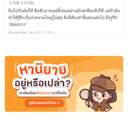
[Fanfic]
3
100
3
0 (0)
Blue
อินไปกับมันก็ดี ซึมซับอารมณ์ทั้งหมดผ่านอักษรทีละตัวก็ดี แต่ถ้ามัน
lock
ทำให้รู้สึกเจ็บปวดจวนใจอยู่ไม่สุข สิ่งที่ต้องทำขั้นตอนต่อไป คือรู้จัก
::
‘ปล่อยวาง’
Locket
อัปเดตล่าสุด 7 ส.ค. 69 / 17:47 น.
P.L
[Sae
x
oc]