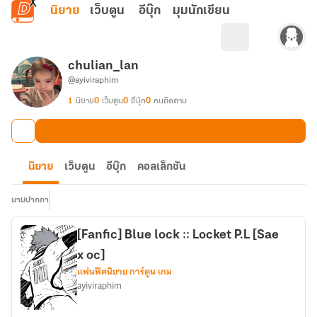
ข้ามไปยังเนื้อหาหลัก
นิยาย
เว็บตูน
อีบุ๊ก
มุมนักเขียน
chulian_lan
@ayiviraphim
1
นิยาย
0
เว็บตูน
0
อีบุ๊ก
0
คนติดตาม
นิยาย
เว็บตูน
อีบุ๊ก
คอลเล็กชัน
นามปากกา
[Fanfic] Blue lock :: Locket P.L [Sae
x oc]
แฟนฟิคนิยาย การ์ตูน เกม
ayiviraphim