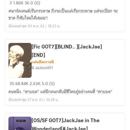
[OS/SF
3
1.86K
36
0 (0)
NCT]
#มาร์คเตนล์เรือกระดาษ ถึงจะเป็นแค่เรือกระดาษ แต่จะเปียก จะ
เรือก
ขาด ก็พับใหม่ได้เสมอ!!
ระ
อัปเดตล่าสุด 30 พ.ค. 62 / 18:23 น.
ดาษ
[#MARKTEN]
[Fic GOT7][BLIND.. ][JackJae]
[END]
แฟนฟิคเกาหลี
B-Jackson911
[Fic
35
68.84K
2.63K
5.0 (5)
GOT7]
คนหนึ่ง..”ตาบอด” แต่อีกคนกลับมีชีวิตอยู่อย่างคนที่ “ตาบอด”
[BLIND..
อัปเดตล่าสุด 27 ธ.ค. 61 / 16:38 น.
]
[JackJae]
[END]
[OS/SF GOT7]JackJae in The
Wonderland[#JackJae]