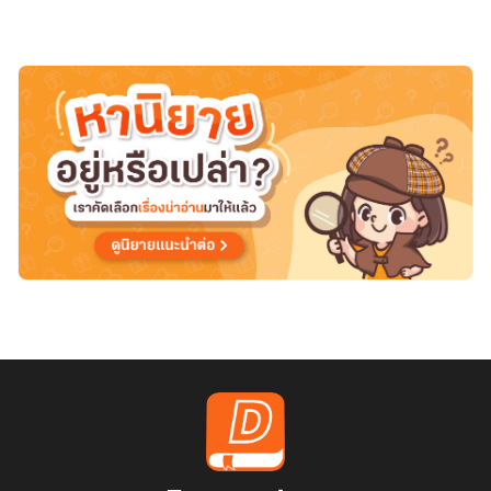
[MarkBam
BNior
JackJae]