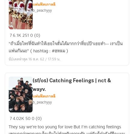
jaeten,
แฟนฟิคเกาหลี
nct
b_peachyyy
&
wayv.
🏀
7
6.1K
251
0 (0)
💄
"ถ้าเมื่อไหร่ที่ฉันทำให้เธอใจสั่นได้มากกว่าที่อปป้าเธอทำ-- เราเป็น
How
แฟนกันนะ" ( hashtag : #ฮทลม )
To
อัปเดตล่าสุด 16 ส.ค. 62 / 17:59 น.
|
lumark,
nct
(sf/os) Catching Feelings | nct &
&
wayv.
wayv.
แฟนฟิคเกาหลี
b_peachyyy
(sf/os)
7
4.02K
50
0 (0)
Catching
They say we’re too young for love But I’m catching feelings
Feelings