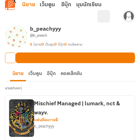
ข้ามไปยังเนื้อหาหลัก
นิยาย
เว็บตูน
อีบุ๊ก
มุมนักเขียน
b_peachyyy
@b_peach
5
นิยาย
0
เว็บตูน
0
อีบุ๊ก
0
คนติดตาม
นิยาย
เว็บตูน
อีบุ๊ก
คอลเล็กชัน
นามปากกา
Mischief Managed | lumark, nct &
wayv.
แฟนฟิคเกาหลี
b_peachyyy