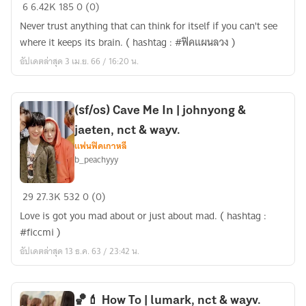
Mischief
6
6.42K
185
0 (0)
Managed
Never trust anything that can think for itself if you can't see
|
where it keeps its brain. ( hashtag : #ฟิคแผนลวง )
lumark,
อัปเดตล่าสุด 3 เม.ย. 66 / 16:20 น.
nct
&
wayv.
(sf/os) Cave Me In | johnyong &
jaeten, nct & wayv.
แฟนฟิคเกาหลี
b_peachyyy
(sf/os)
29
27.3K
532
0 (0)
Cave
Love is got you mad about or just about mad. ( hashtag :
Me
#ficcmi )
In
อัปเดตล่าสุด 13 ธ.ค. 63 / 23:42 น.
|
johnyong
&
🏀💄 How To | lumark, nct & wayv.