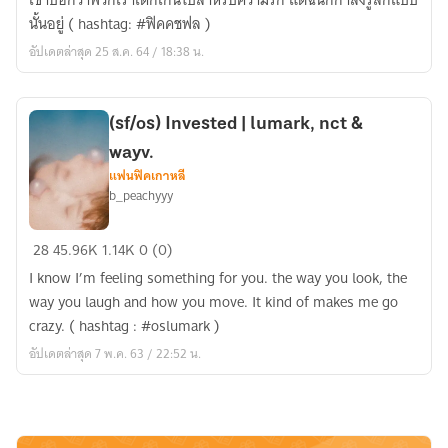
เขาบอกว่าพวกเราเด็กเกินไปสำหรับความรัก แต่ฉันก็กำลังรู้สึกแบบ
|
นั้นอยู่ ( hashtag: #ฟิคคชฟล )
nct
อัปเดตล่าสุด 25 ส.ค. 64 / 18:38 น.
&
wayv.
(sf/os) Invested | lumark, nct &
wayv.
แฟนฟิคเกาหลี
b_peachyyy
(sf/os)
28
45.96K
1.14K
0 (0)
Invested
I know I’m feeling something for you. the way you look, the
|
way you laugh and how you move. It kind of makes me go
lumark,
crazy. ( hashtag : #oslumark )
nct
อัปเดตล่าสุด 7 พ.ค. 63 / 22:52 น.
&
wayv.