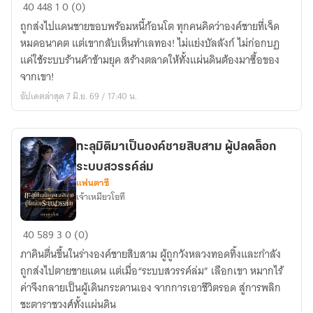
องค์
40
448
1
0 (0)
ชาย
ถูกส่งไปแดนชายขอบพร้อมหนี้ก้อนโต ทุกคนคิดว่าองค์ชายที่เจ็ด
ที่
หมดอนาคต แต่เขากลับเห็นทำเลทอง! ไม่แย่งบัลลังก์ ไม่ก่อกบฏ
เจ็ด
แค่ใช้ระบบร้านค้าข้ามยุค สร้างตลาดให้ทั้งแผ่นดินต้องมาซื้อของ
ไม่
จากเขา!
เอา
อัปเดตล่าสุด 7 มิ.ย. 69 / 17:40 น.
บัลลังก์
แต่
อยาก
ทะลุมิติมาเป็นองค์ชายสิบสาม ผู้ปลดล็อก
เป็น
ระบบสวรรค์ล่ม
พ่อค้า
แฟนตาซี
ที่
เจ้าเหมียวโอที
รวย
ที่สุด
ทะลุ
40
589
3
0 (0)
ใต้
มิติ
หล้า
ภาคินตื่นขึ้นในร่างองค์ชายสิบสาม ผู้ถูกวังหลวงทอดทิ้งและกำลัง
มา
ถูกส่งไปตายชายแดน แต่เมื่อ“ระบบสวรรค์ล่ม” เลือกเขา หมากไร้
เป็น
ค่าจึงกลายเป็นผู้เดินกระดานเอง จากการเอาชีวิตรอด สู่การพลิก
องค์
ชะตาราชวงศ์ทั้งแผ่นดิน