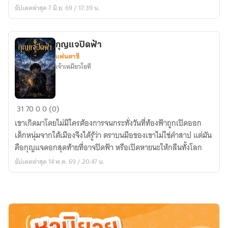
ชาย
อัปเดตล่าสุด 7 มิ.ย. 69 / 17:39 น.
สิบ
สาม
ผู้
กุญแจปิดฟ้า
ปลด
แฟนตาซี
ล็อก
เจ้าเหมียวโอที
ระบบ
สวรรค์
ล่ม
กุญแจ
31
70
0
0 (0)
ปิด
เขาเกิดมาโดยไม่มีใครต้องการจนกระทั่งวันที่ท้องฟ้าถูกเปิดออก
ฟ้า
เด็กหนุ่มจากใต้เมืองจึงได้รู้ว่า ตราบนมือของเขาไม่ใช่คำสาป แต่มัน
คือกุญแจดอกสุดท้ายที่อาจปิดฟ้า หรือเปิดหายนะให้กลืนทั้งโลก
อัปเดตล่าสุด 14 พ.ค. 69 / 20:47 น.