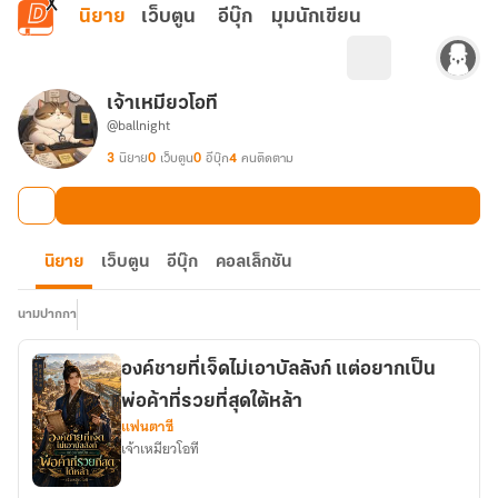
ข้ามไปยังเนื้อหาหลัก
นิยาย
เว็บตูน
อีบุ๊ก
มุมนักเขียน
เจ้าเหมียวโอที
@ballnight
3
นิยาย
0
เว็บตูน
0
อีบุ๊ก
4
คนติดตาม
นิยาย
เว็บตูน
อีบุ๊ก
คอลเล็กชัน
นามปากกา
องค์ชายที่เจ็ดไม่เอาบัลลังก์ แต่อยากเป็น
พ่อค้าที่รวยที่สุดใต้หล้า
แฟนตาซี
เจ้าเหมียวโอที