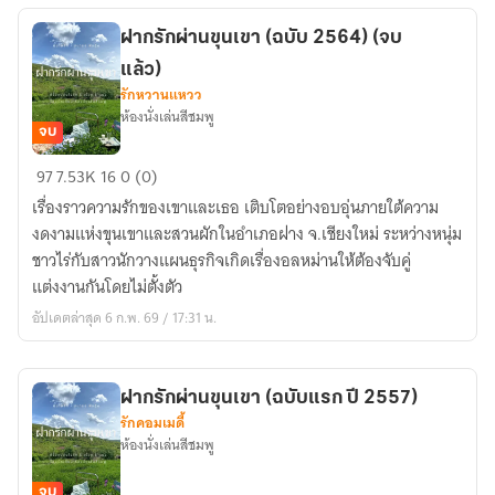
เม
ฝากรักผ่านขุนเขา (ฉบับ 2564) (จบ
อดี้-
แล้ว)
สืบสวน)
รักหวานแหวว
(จบ)
ห้องนั่งเล่นสีชมพู
จบ
ฝาก
97
7.53K
16
0 (0)
รัก
เรื่องราวความรักของเขาและเธอ เติบโตอย่างอบอุ่นภายใต้ความ
ผ่าน
งดงามแห่งขุนเขาและสวนผักในอำเภอฝาง จ.เชียงใหม่ ระหว่างหนุ่ม
ขุนเขา
ชาวไร่กับสาวนักวางแผนธุรกิจเกิดเรื่องอลหม่านให้ต้องจับคู่
(ฉบับ
แต่งงานกันโดยไม่ตั้งตัว
2564)
อัปเดตล่าสุด 6 ก.พ. 69 / 17:31 น.
(จบ
แล้ว)
ฝากรักผ่านขุนเขา (ฉบับแรก ปี 2557)
รักคอมเมดี้
ห้องนั่งเล่นสีชมพู
จบ