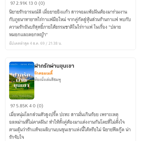
ปลาย
97
2.91K
13
0 (0)
หมอก
นิยายรักอารมณ์ดี เมื่อยายอิงแก้ว สาวจอมเพ้อฝันต้องมาร่วมงาน
และ
กับภูธนาทายาทไร่กาแฟมือใหม่ จากคู่กัดสู่หุ้นส่วนร้านกาแฟ พบกับ
ดอก
ความรักอันบริสุทธิ์ภายใต้ธรรมชาติในไร่กาแฟ ในเรื่อง "ปลาย
หญ้า
หมอกและดอกหญ้า"
อัปเดตล่าสุด 4 ส.ค. 69 / 21:38 น.
ฝากรักผ่านขุนเขา
รักคอมเมดี้
ห้องนั่งเล่นสีชมพู
ฝาก
97
5.85K
4
0 (0)
รัก
เมื่อหนุ่มโลกส่วนตัวสูงปรี๊ด ปะทะ สาวมั่นเกินร้อย เพราะเหตุ
ผ่าน
อลหม่านที่ไม่คาดฝัน! ทำให้ทั้งคู่ต้องมาแต่งงานกันโดยที่ไม่ตั้งใจ
ขุนเขา
ตามลุ้นว่ารักแท้จะผลิบานบนขุนเขาแห่งนี้ได้หรือไม่ นิยายฟีลกู๊ด น่า
รักจับใจ