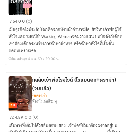
กล
7
54
0
0 (0)
เจ้า
เมื่อธุรกิจไวน์ระดับโลกคือฉากบังหน้าอำนาจมืด 'ชัชวิน' เจ้าพ่อผู้ไร้
พ่อ
หัวใจและ 'เมรณีย์' Working Womanจอมวางแผน บนบัลลังก์เลือด
เขาต้องเลือกระหว่างการรักษาอำนาจ หรือรักษาหัวใจที่เริ่มสั่น
คลอนเพราะเธอ
อัปเดตล่าสุด 4 ส.ค. 69 / 20:00 น.
กลลับเจ้าพ่อโรงไวน์ (โรแมนติก+ดราม่า)
(จบแล้ว)
รักดราม่า
ห้องนั่งเล่นสีชมพู
จบ
กล
72
4.8K
0
0 (0)
ลับ
เส้นทางที่เต็มไปด้วยอันตราย ของ"เจ้าพ่อชัชวิน"ต้องผงาดอยู่บน
เจ้า