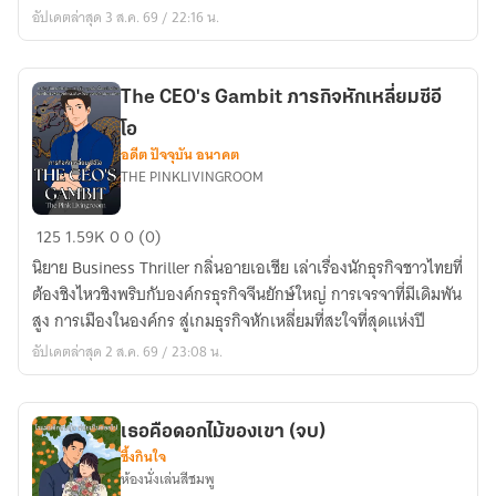
อัปเดตล่าสุด 3 ส.ค. 69 / 22:16 น.
The CEO's Gambit ภารกิจหักเหลี่ยมซีอี
โอ
อดีต ปัจจุบัน อนาคต
THE PINKLIVINGROOM
The
125
1.59K
0
0 (0)
CEO's
นิยาย Business Thriller กลิ่นอายเอเชีย เล่าเรื่องนักธุรกิจชาวไทยที่
Gambit
ต้องชิงไหวชิงพริบกับองค์กรธุรกิจจีนยักษ์ใหญ่ การเจรจาที่มีเดิมพัน
ภารกิจ
สูง การเมืองในองค์กร สู่เกมธุรกิจหักเหลี่ยมที่สะใจที่สุดแห่งปี
หักเห
อัปเดตล่าสุด 2 ส.ค. 69 / 23:08 น.
ลี่
ยม
ซี
เธอคือดอกไม้ของเขา (จบ)
อีโอ
ซึ้งกินใจ
ห้องนั่งเล่นสีชมพู