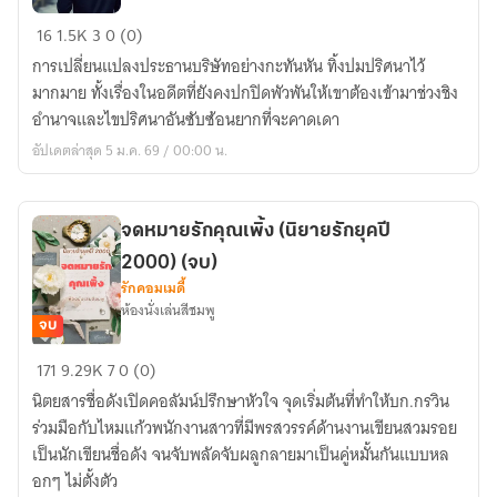
Mr.
16
1.5K
3
0 (0)
มิสเตอร์
การเปลี่ยนแปลงประธานบริษัทอย่างกะทันหัน ทิ้งปมปริศนาไว้
มากมาย ทั้งเรื่องในอดีตที่ยังคงปกปิดพัวพันให้เขาต้องเข้ามาช่วงชิง
อำนาจและไขปริศนาอันซับซ้อนยากที่จะคาดเดา
อัปเดตล่าสุด 5 ม.ค. 69 / 00:00 น.
จดหมายรักคุณเพิ้ง (นิยายรักยุคปี
2000) (จบ)
รักคอมเมดี้
ห้องนั่งเล่นสีชมพู
จบ
จดหมาย
171
9.29K
7
0 (0)
รัก
นิตยสารชื่อดังเปิดคอลัมน์ปรึกษาหัวใจ จุดเริ่มต้นที่ทำให้บก.กรวิน
คุณ
ร่วมมือกับไหมแก้วพนักงานสาวที่มีพรสวรรค์ด้านงานเขียนสวมรอย
เพิ้ง
เป็นนักเขียนชื่อดัง จนจับพลัดจับผลูกลายมาเป็นคู่หมั้นกันแบบหล
(นิยาย
อกๆ ไม่ตั้งตัว
รัก