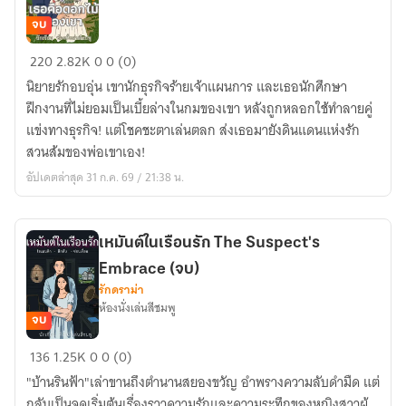
จบ
เธอ
220
2.82K
0
0 (0)
คือ
นิยายรักอบอุ่น เขานักธุรกิจร้ายเจ้าแผนการ และเธอนักศึกษา
ดอกไม้
ฝึกงานที่ไม่ยอมเป็นเบี้ยล่างในกมของเขา หลังถูกหลอกใช้ทำลายคู่
ของ
แข่งทางธุรกิจ! แต่โชคชะตาเล่นตลก ส่งเธอมายังดินแดนแห่งรัก
เขา
สวนส้มของพ่อเขาเอง!
(จบ)
อัปเดตล่าสุด 31 ก.ค. 69 / 21:38 น.
เหมันต์ในเรือนรัก The Suspect's
Embrace (จบ)
รักดราม่า
ห้องนั่งเล่นสีชมพู
จบ
เหมันต์
136
1.25K
0
0 (0)
ใน
"บ้านรินฟ้า"เล่าขานถึงตำนานสยองขวัญ อำพรางความลับดำมืด แต่
เรือน
กลับเป็นจุดเริ่มต้นเรื่องราวความรักและความระทึกของหญิงสาวผู้