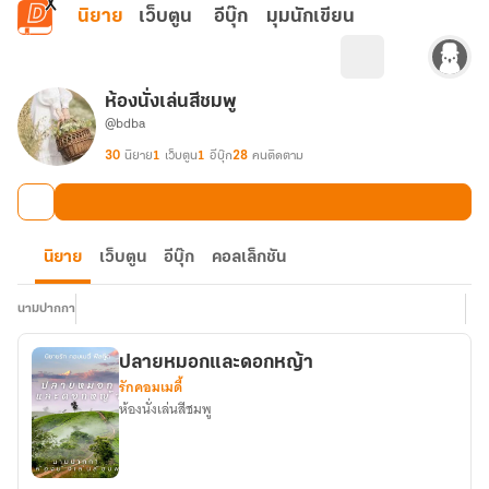
ข้ามไปยังเนื้อหาหลัก
นิยาย
เว็บตูน
อีบุ๊ก
มุมนักเขียน
ห้องนั่งเล่นสีชมพู
@bdba
30
นิยาย
1
เว็บตูน
1
อีบุ๊ก
28
คนติดตาม
นิยาย
เว็บตูน
อีบุ๊ก
คอลเล็กชัน
นามปากกา
ปลายหมอกและดอกหญ้า
รักคอมเมดี้
ห้องนั่งเล่นสีชมพู