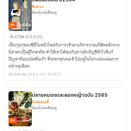
แผนลับซีอีโอ ปี2564
(จบ)
สืบสวน
ห้องนั่งเล่นสีชมพู
จบ
แผน
74
4.73K
0
5.0 (1)
ลับ
เรื่องวุ่นๆของซีอีโอหน้าใหม่กับการเข้ามาบริหารงานบริษัทหลังจาก
ซี
บิดาตกเป็นผู้วิกลจริต ทำให้เขาได้พบกับสาวนักบัญชีหัวไวที่แก้
อีโอ
ปัญหาร้อยแปดพันเก้า ที่จะพาทุกคนเข้าไปอยู่ในโลกแห่งแผนการ
ปี2564
อย่างดุเดือด
อัปเดตล่าสุด 24 พ.ค. 69 / 00:45 น.
ปลายหมอกและดอกหญ้าฉบับ 2565
รักคอมเมดี้
ห้องนั่งเล่นสีชมพู
จบ
ปลาย