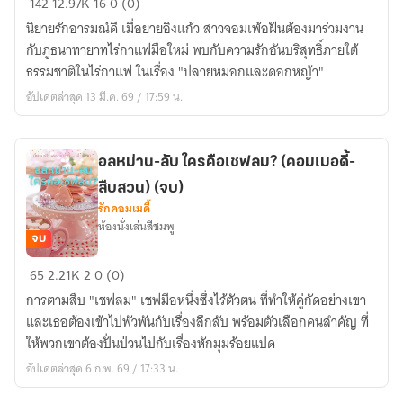
142
12.97K
16
0 (0)
หมอก
นิยายรักอารมณ์ดี เมื่อยายอิงแก้ว สาวจอมเพ้อฝันต้องมาร่วมงาน
และ
กับภูธนาทายาทไร่กาแฟมือใหม่ พบกับความรักอันบริสุทธิ์ภายใต้
ดอก
ธรรมชาติในไร่กาแฟ ในเรื่อง "ปลายหมอกและดอกหญ้า"
หญ้า
อัปเดตล่าสุด 13 มี.ค. 69 / 17:59 น.
ฉบับ
2565
อลหม่าน-ลับ ใครคือเชฟลม? (คอมเมอดี้-
สืบสวน) (จบ)
รักคอมเมดี้
ห้องนั่งเล่นสีชมพู
จบ
อลหม่าน-
65
2.21K
2
0 (0)
ลับ
การตามสืบ "เชฟลม" เชฟมือหนึ่งซึ่งไร้ตัวตน ที่ทำให้คู่กัดอย่างเขา
ใคร
และเธอต้องเข้าไปพัวพันกับเรื่องลึกลับ พร้อมตัวเลือกคนสำคัญ ที่
คือ
ให้พวกเขาต้องปั่นป่วนไปกับเรื่องหักมุมร้อยแปด
เชฟ
อัปเดตล่าสุด 6 ก.พ. 69 / 17:33 น.
ลม?
(คอม