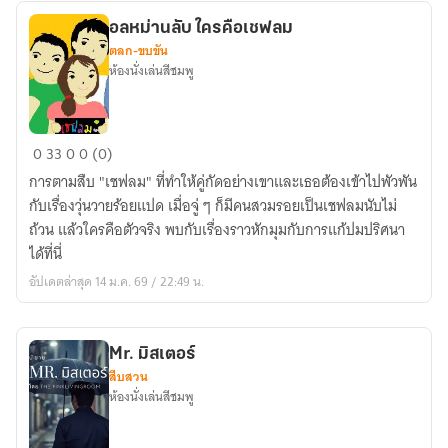
อลหม่านลับ ใครคือเชฟลม
ตลก-ขบขัน
ห้องนั่งเล่นสีชมพู
อลหม่าน
0
33
0
0 (0)
ลับ
การตามสืบ "เชฟลม" ที่ทำให้คู่กัดอย่างเขาและเธอต้องเข้าไปพัวพัน
ใคร
กับเรื่องวุ่นวายร้อยแปด เมื่อจู่ ๆ ก็มีคนสวมรอยเป็นเชฟลมนับไม่
คือ
ถ้วน แล้วใครคือตัวจริง พบกับเรื่องราวหักมุมกับการแก้ปมปริศนา
เชฟ
ได้ที่นี่
ลม
อัปเดตล่าสุด 14 ม.ค. 69 / 22:49 น.
Mr. มิสเตอร์
สืบสวน
ห้องนั่งเล่นสีชมพู