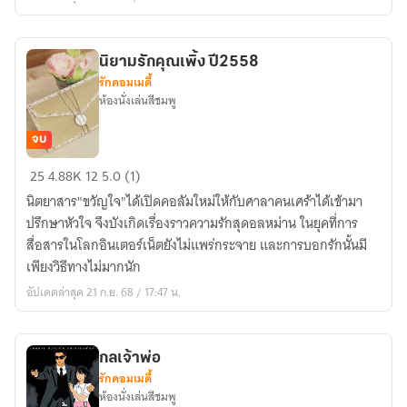
(ฉบับ
ปี
2565)
นิยามรักคุณเพิ้ง ปี2558
รักคอมเมดี้
ห้องนั่งเล่นสีชมพู
จบ
นิยาม
25
4.88K
12
5.0 (1)
รัก
นิตยาสาร"ขวัญใจ"ได้เปิดคอลัมใหม่ให้กับศาลาคนเศร้าได้เข้ามา
คุณ
ปรึกษาหัวใจ จึงบังเกิดเรื่องราวความรักสุดอลหม่าน ในยุคที่การ
เพิ้ง
สื่อสารในโลกอินเตอร์เน็ตยังไม่แพร่กระจาย และการบอกรักนั้นมี
ปี2558
เพียงวิธีทางไม่มากนัก
อัปเดตล่าสุด 21 ก.ย. 68 / 17:47 น.
กลเจ้าพ่อ
รักคอมเมดี้
ห้องนั่งเล่นสีชมพู