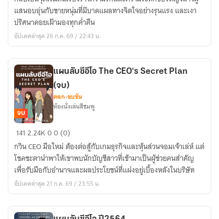
รัก
แสนอบอุ่นกับชายหนุ่มที่มีบาดแผลทางจิตใจอย่างรุนแรง และเงา
The
ปริศนาคอยเฝ้ามองทุกค่ำคืน
Suspect's
อัปเดตล่าสุด 26 ก.ค. 69 / 22:43 น.
Embrace
(จบ)
แผนลับซีอีโอ The CEO's Secret Plan
(จบ)
ตลก-ขบขัน
ห้องนั่งเล่นสีชมพู
จบ
แผน
141
2.24K
0
0 (0)
ลับ
กวิน CEO มือใหม่ ต้องต่อสู้กับเกมธุรกิจและหุ้นส่วนจอมเจ้าเล่ห์ แต่
ซี
โชคชะตานำพาให้เขาพบนักบัญชีสาวที่เข้ามาเป็นผู้ช่วยคนสำคัญ
อีโอ
เพื่อรับมือกับอำนาจและผลประโยชน์ที่แฝงอยู่เบื้องหลังในบริษัท
The
อัปเดตล่าสุด 21 ก.ค. 69 / 23:55 น.
CEO's
Secret
Plan