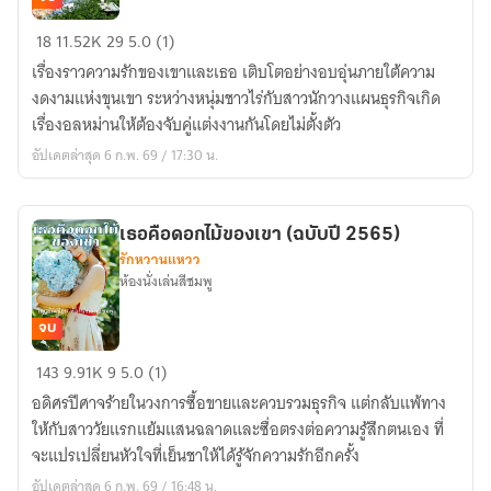
ฝาก
18
11.52K
29
5.0 (1)
รัก
เรื่องราวความรักของเขาและเธอ เติบโตอย่างอบอุ่นภายใต้ความ
ผ่าน
งดงามแห่งขุนเขา ระหว่างหนุ่มชาวไร่กับสาวนักวางแผนธุรกิจเกิด
ขุนเขา
เรื่องอลหม่านให้ต้องจับคู่แต่งงานกันโดยไม่ตั้งตัว
(ฉบับ
อัปเดตล่าสุด 6 ก.พ. 69 / 17:30 น.
แรก
ปี
2557)
เธอคือดอกไม้ของเขา (ฉบับปี 2565)
รักหวานแหวว
ห้องนั่งเล่นสีชมพู
จบ
เธอ
143
9.91K
9
5.0 (1)
คือ
อดิศรปีศาจร้ายในวงการซื้อขายและควบรวมธุรกิจ แต่กลับแพ้ทาง
ดอกไม้
ให้กับสาววัยแรกแย้มแสนฉลาดและซื่อตรงต่อความรู้สึกตนเอง ที่
ของ
จะแปรเปลี่ยนหัวใจที่เย็นชาให้ได้รู้จักความรักอีกครั้ง
เขา
อัปเดตล่าสุด 6 ก.พ. 69 / 16:48 น.