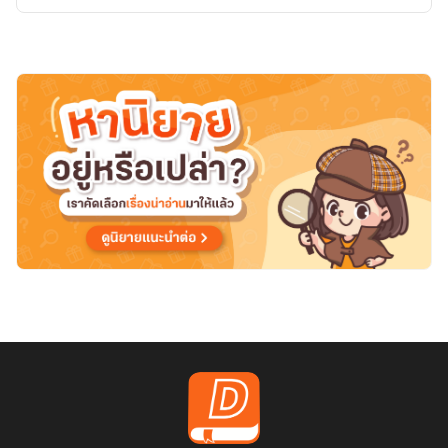
ไป
ยัง
โลก
มนุษย์
สัตว์