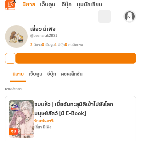
ข้ามไปยังเนื้อหาหลัก
นิยาย
เว็บตูน
อีบุ๊ก
มุมนักเขียน
เสี่ยว มี่เฟิง
@beenaruk2531
2
นิยาย
0
เว็บตูน
1
อีบุ๊ก
8
คนติดตาม
นิยาย
เว็บตูน
อีบุ๊ก
คอลเล็กชัน
นามปากกา
จบแล้ว | เมื่อฉันทะลุมิติเข้าไปยังโลก
มนุษย์สัตว์ [มี E-Book]
รักแฟนตาซี
เสี่ยว มี่เฟิง
จบ