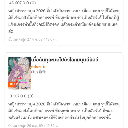
จบ
46
607
0
0 (0)
แล้ว
หญิงสาวจากยุค 2026 ที่กำลังกินอาหารอย่างมีความสุข จู่ๆก็ได้ทะลุ
|
มิติเข้ามายังโลกดึกดำบรรพ์ ที่มนุษย์กลายร่างเป็นสัตว์ได้ ในโลกที่ผู้
เมื่อ
แข็งแกร่งท่านั้นถึงจะมีชีวิตรอด แล้วกระต่ายน้อยอ่อนด้อยแบบเธอ
ฉันทะ
ล่ะ
ลุ
อัปเดตล่าสุด 27 ก.ค. 69 / 13:07 น.
มิติ
เข้าไป
ยัง
เมื่อฉันทุละมิติไปยังโลกมนุษย์สัตว์
โลก
แฟนตาซี
มนุษย์
เสี่ยว มี่เฟิง
สัตว์
[มี
จบ
E-
เมื่อ
0
107
0
0 (0)
Book]
ฉัน
หญิงสาวจากยุค 2026 ที่กำลังกินอาหารอย่างมีความสุข จู่ๆก็ได้ทะลุ
ทุ
มิติเข้ามายังโลกดึกดำบรรพ์ ที่มนุษย์กลายร่างเป็นสัตว์ได้ มีพละ
ละ
พลังแข็งแกร่ง แล้วเธอจะมีชีวิตรอดอย่างไรในยุคดึกดำบรรพ์นี้
มิติ
อัปเดตล่าสุด 26 ก.ค. 69 / 19:36 น.