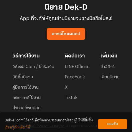
นิยาย Dek-D
App ที่จะทำให้คุณอ่านนิยายจนวางมือถือไม่ลง!
ดาวน์โหลดแอป
วิธีการใช้งาน
ติดต่อเรา
เพิ่มเติม
วิธีเติม Coin / ชำระเงิน
LINE Official
ข่าวสาร
วิธีซื้อนิยาย
Facebook
เขียนนิยาย
คู่มือการใช้งาน
X
กติกาการใช้งาน
Tiktok
คำถามที่พบบ่อย
Dek-D.com ใช้คุกกี้เพื่อพัฒนาประสบการณ์ของ ผู้ใช้ให้ดียิ่งขึ้น
ยอมรับ
เรียนรู้เพิ่มเติมที่นี่
© 2026
Dek-D Interactive Co.,Ltd.
All rights reserved. |
Privacy Policy