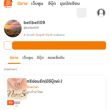
ข้ามไปยังเนื้อหาหลัก
นิยาย
เว็บตูน
อีบุ๊ก
มุมนักเขียน
bellbell09
@bellbell09
4
นิยาย
0
เว็บตูน
0
อีบุ๊ก
0
คนติดตาม
นิยาย
เว็บตูน
อีบุ๊ก
คอลเล็กชัน
นามปากกา
ทริซ่อนรัก(มีอีบุ๊กค่ะ)
รักดราม่า
ลูกเก้านำโชค
จบ