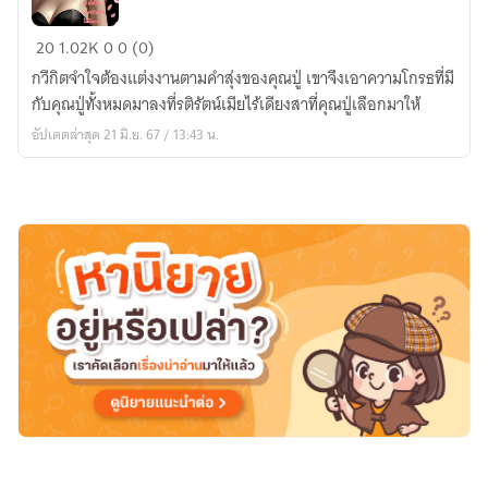
สามี
20
1.02K
0
0 (0)
จำ
กวีกิตจำใจต้องแต่งงานตามคำสุ่งของคุณปู่ เขาจึงเอาความโกรธที่มี
ใจ
กับคุณปู่ทั้งหมดมาลงที่รติรัตน์เมียไร้เดียงสาที่คุณปู่เลือกมาให้
พ่าย
อัปเดตล่าสุด 21 มิ.ย. 67 / 13:43 น.
รัก
เมีย
ไร้
เดียง
สา