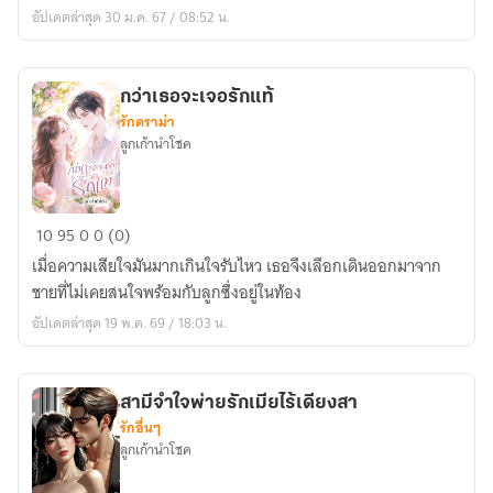
ลูก
อัปเดตล่าสุด 30 ม.ค. 67 / 08:52 น.
หนี้(มี
อี
บุ๊ก
กว่าเธอจะเจอรักแท้
ค่ะ)
รักดราม่า
ลูกเก้านำโชค
กว่า
10
95
0
0 (0)
เธอ
เมื่อความเสียใจมันมากเกินใจรับไหว เธอจึงเลือกเดินออกมาจาก
จะ
ชายที่ไม่เคยสนใจพร้อมกับลูกซึ่งอยู่ในท้อง
เจอ
อัปเดตล่าสุด 19 พ.ค. 69 / 18:03 น.
รัก
แท้
สามีจำใจพ่ายรักเมียไร้เดียงสา
รักอื่นๆ
ลูกเก้านำโชค