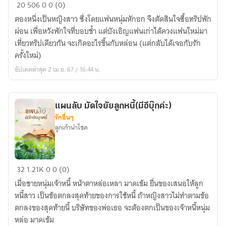
ทริ
20
506
0
0 (0)
ซ่อน
ตองหนึ่งเป็นหญิงสาว ซึ่งโดยแฟนหนุ่มหักอก จึงตัดสินใจซื้อทริปพัก
รัก(มี
ผ่อน เพื่อหวังพักใจที่บอบช้ำ แต่บังเอิญแฟนเก่าได้ควงแฟนใหม่มา
อี
เที่ยวทริปเดียวกัน จะเกิดอะไรขึ้นกับหล่อน (แต่กลับได้เจอกับรัก
บุ๊ก
ครั้งใหม่)
ค่ะ)
อัปเดตล่าสุด 2 เม.ย. 67 / 16:44 น.
แผนลับ มัดใจยัยลูกหนี้(มีอีบุ๊กค่ะ)
รักอื่นๆ
ลูกเก้านำโชค
แผน
32
1.21K
0
0 (0)
ลับ
เมื่อชายหนุ่มเจ้าหนี้ หน้าตาหล่อเหลา มาดเข้ม ยื่นของเสนอให้ลูก
มัด
หนี้สาว เป็นข้อตกลงสุดท้ายของการใช้หนี้ ถ้าหญิงสาวไม่ทำตามข้อ
ใจ
ตกลงของสุดท้ายนี้ บริษัทของพ่อเธอ จะต้องตกเป็นของเจ้าหนี้หนุ่ม
ยัย
หล่อ มาดเข้ม