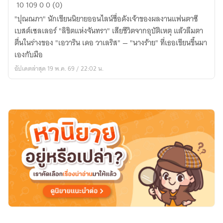
ลิขิต
10
109
0
0 (0)
นาง
"ปุณณภา" นักเขียนนิยายออนไลน์ชื่อดังเจ้าของผลงานแฟนตาซี
ร้าย
เบสต์เซลเลอร์ "ลิขิตแห่งจันทรา" เสียชีวิตจากอุบัติเหตุ แล้วลืมตา
เมื่อ
ตื่นในร่างของ "เอวาริน เดอ วาเลริส" — "นางร้าย" ที่เธอเขียนขึ้นมา
ข้า
เองกับมือ
เกิด
อัปเดตล่าสุด 19 พ.ค. 69 / 22:02 น.
ใหม่
ใน
นิยาย
ของ
ตัว
เอง