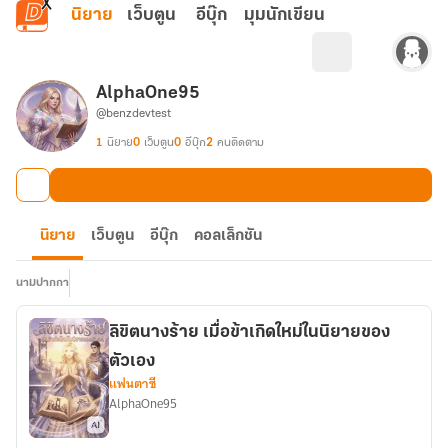
ข้ามไปยังเนื้อหาหลัก
นิยาย
เว็บตูน
อีบุ๊ก
มุมนักเขียน
AlphaOne95
@benzdevtest
1
นิยาย
0
เว็บตูน
0
อีบุ๊ก
2
คนติดตาม
นิยาย
เว็บตูน
อีบุ๊ก
คอลเล็กชัน
นามปากกา
ลิขิตนางร้าย เมื่อข้าเกิดใหม่ในนิยายของ
ตัวเอง
แฟนตาซี
AlphaOne95