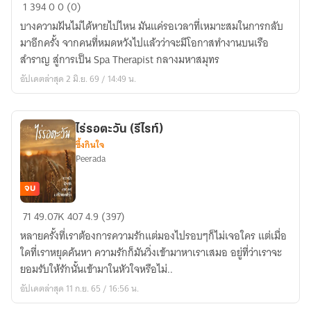
เส้น
1
394
0
0 (0)
ทา
บางความฝันไม่ได้หายไปไหน มันแค่รอเวลาที่เหมาะสมในการกลับ
งงานส
มาอีกครั้ง จากคนที่หมดหวังไปแล้วว่าจะมีโอกาสทำงานบนเรือ
ปา
สำราญ สู่การเป็น Spa Therapist กลางมหาสมุทร
เรือ
อัปเดตล่าสุด 2 มิ.ย. 69 / 14:49 น.
สำราญ
ไร่รอตะวัน (รีไรท์)
ซึ้งกินใจ
Peerada
จบ
ไร่
71
49.07K
407
4.9 (397)
รอ
หลายครั้งที่เราต้องการความรักแต่มองไปรอบๆก็ไม่เจอใคร แต่เมื่อ
ตะวัน
ใดที่เราหยุดค้นหา ความรักก็มันวิ่งเข้ามาหาเราเสมอ อยู่ที่ว่าเราจะ
(รี
ยอมรับให้รักนั้นเข้ามาในหัวใจหรือไม่..
ไรท์)
อัปเดตล่าสุด 11 ก.ย. 65 / 16:56 น.