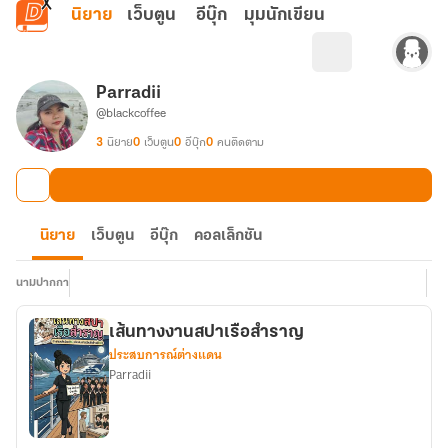
ข้ามไปยังเนื้อหาหลัก
นิยาย
เว็บตูน
อีบุ๊ก
มุมนักเขียน
Parradii
@blackcoffee
3
นิยาย
0
เว็บตูน
0
อีบุ๊ก
0
คนติดตาม
นิยาย
เว็บตูน
อีบุ๊ก
คอลเล็กชัน
นามปากกา
เส้นทางงานสปาเรือสำราญ
ประสบการณ์ต่างแดน
Parradii