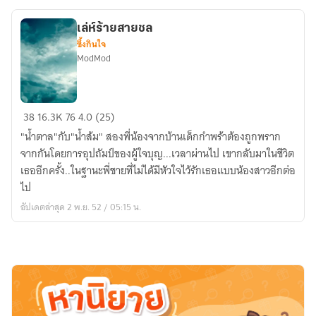
เล่ห์ร้ายสายชล
ซึ้งกินใจ
ModMod
เล่ห์
38
16.3K
76
4.0 (25)
ร้าย
"น้ำตาล"กับ"น้ำส้ม" สองพี่น้องจากบ้านเด็กกำพร้าต้องถูกพราก
สาย
จากกันโดยการอุปถัมป์ของผู้ใจบุญ...เวลาผ่านไป เขากลับมาในชีวิต
ชล
เธออีกครั้ง..ในฐานะพี่ชายที่ไม่ได้มีหัวใจไว้รักเธอแบบน้องสาวอีกต่อ
ไป
อัปเดตล่าสุด 2 พ.ย. 52 / 05:15 น.