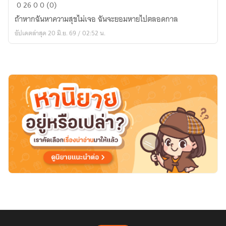
Before
0
26
0
0 (0)
20
ถ้าหากฉันหาความสุขไม่เจอ ฉันจะยอมหายไปตลอดกาล
กับ
อัปเดตล่าสุด 20 มิ.ย. 69 / 02:52 น.
คำ
สัญญา
ใน
วัน
ฝน
พรำ