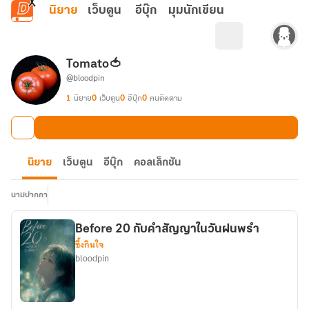
ข้ามไปยังเนื้อหาหลัก
นิยาย
เว็บตูน
อีบุ๊ก
มุมนักเขียน
Tomato🍅
@bloodpin
1
นิยาย
0
เว็บตูน
0
อีบุ๊ก
0
คนติดตาม
นิยาย
เว็บตูน
อีบุ๊ก
คอลเล็กชัน
นามปากกา
Before 20 กับคำสัญญาในวันฝนพรำ
ซึ้งกินใจ
bloodpin