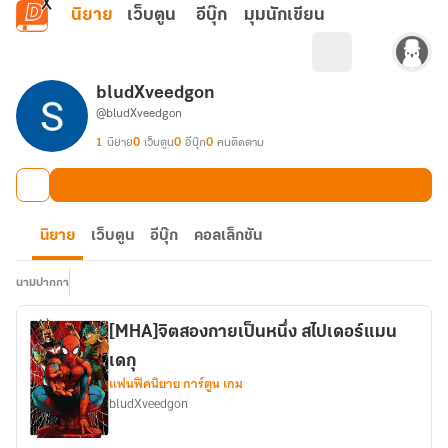
ข้ามไปยังเนื้อหาหลัก
นิยาย
เว็บตูน
อีบุ๊ก
มุมนักเขียน
bludXveedgon
@bludXveedgon
1
นิยาย
0
เว็บตูน
0
อีบุ๊ก
0
คนติดตาม
นิยาย
เว็บตูน
อีบุ๊ก
คอลเล็กชัน
นามปากกา
[MHA]จิตสองกายเป็นหนึ่ง สไปเดอร์แมน
เดกุ
แฟนฟิคนิยาย การ์ตูน เกม
bludXveedgon