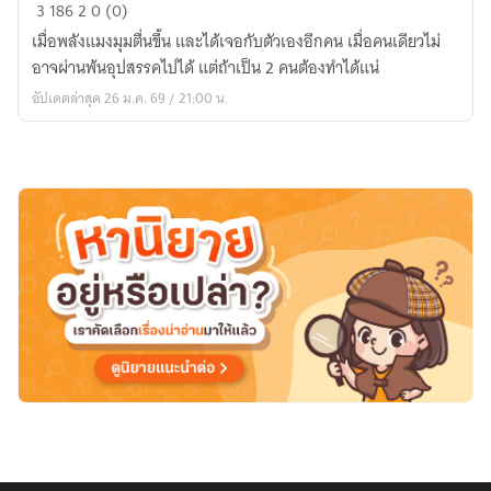
[MHA]จิต
3
186
2
0 (0)
สอง
เมื่อพลังแมงมุมตื่นขึ้น และได้เจอกับตัวเองอีกคน เมื่อคนเดียวไม่
กาย
อาจผ่านพ้นอุปสรรคไปได้ แต่ถ้าเป็น 2 คนต้องทำได้แน่
เป็น
อัปเดตล่าสุด 26 ม.ค. 69 / 21:00 น.
หนึ่ง
ส
ไป
เด
อร์
แมน
เดกุ