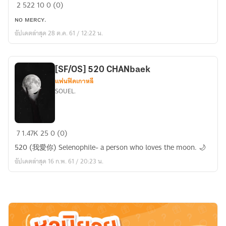
[SF
2
522
10
0 (0)
\
ɴᴏ ᴍᴇʀᴄʏ.
OS]
อัปเดตล่าสุด 28 ต.ค. 61 / 12:22 น.
SOMETHING
BLUE
CHANBAEK.
[SF/OS] 520 CHANbaek
แฟนฟิคเกาหลี
SOUEL.
[SF/OS]
7
1.47K
25
0 (0)
520
520 (我愛你) Selenophile- a person who loves the moon. 🌙
CHANbaek
อัปเดตล่าสุด 16 ก.พ. 61 / 20:23 น.