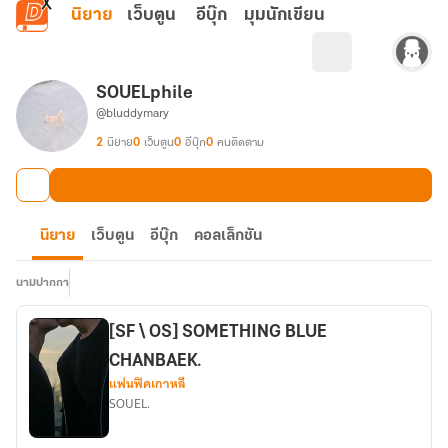
ข้ามไปยังเนื้อหาหลัก
นิยาย
เว็บตูน
อีบุ๊ก
มุมนักเขียน
SOUELphile
@bluddymary
2
นิยาย
0
เว็บตูน
0
อีบุ๊ก
0
คนติดตาม
นิยาย
เว็บตูน
อีบุ๊ก
คอลเล็กชัน
นามปากกา
[SF \ OS] SOMETHING BLUE
CHANBAEK.
แฟนฟิคเกาหลี
SOUEL.