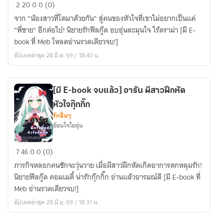
[มี
2
20
0
0 (0)
E-
จาก "น้องสาวที่โตมาด้วยกัน" สู่คนของหัวใจที่เขาไม่อยากเป็นแค่
book]
"พี่ชาย" อีกต่อไป! นิยายรักฟีลกู๊ด อบอุ่นละมุนใจ ไร้ดราม่า [มี E-
เมื่อ
book ที่ Meb โหลดอ่านรวดเดียวจบ!]
รัก
อัปเดตล่าสุด 28 มิ.ย. 69 / 18:40 น.
ผลิ
บาน
ณ
[มี E-book จบแล้ว] อารัน ผีสาวฝึกหัด
ไร่
หัวใจกุ๊กกิ๊ก
ปลาย
รักอื่นๆ
ฝัน
อ้อนใจใยอุ่น
[มี
7
46
0
0 (0)
E-
ภารกิจหลอกคนชักจะวุ่นวาย เมื่อผีสาวฝึกหัดเกิดอาการตกหลุมรัก!
book
นิยายฟีลกู๊ด คอมเมดี้ น่ารักกุ๊กกิ๊ก อ่านแล้วอารมณ์ดี [มี E-book ที่
จบ
Meb อ่านรวดเดียวจบ!]
แล้ว]
อัปเดตล่าสุด 28 มิ.ย. 69 / 18:31 น.
อา