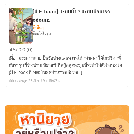
รัน
ผี
[มี E-book] มะยมมั้ย? มะยมบ้านเรา
สาว
อร่อยนะ
ฝึกหัด
รักอื่นๆ
หัวใจ
อ้อนใจใยอุ่น
กุ๊กกิ๊ก
[มี
4
57
0
0 (0)
E-
เมื่อ "มะยม" กลายเป็นข้ออ้างแสนหวานให้ "น้ำฝน" ได้ใกล้ชิด "พี่
book]
ภัทร" รุ่นพี่ข้างบ้าน! นิยายรักฟีลกู๊ดสุดละมุนที่จะทำให้หัวใจพองโต
มะยม
[มี E-book ที่ Meb โหลดอ่านรวดเดียวจบ!]
มั้ย?
อัปเดตล่าสุด 28 มิ.ย. 69 / 15:07 น.
มะยม
บ้าน
เรา
อร่อย
นะ