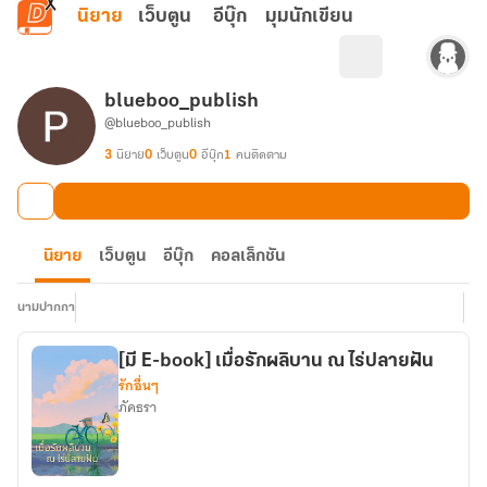
ข้ามไปยังเนื้อหาหลัก
นิยาย
เว็บตูน
อีบุ๊ก
มุมนักเขียน
blueboo_publish
@blueboo_publish
3
นิยาย
0
เว็บตูน
0
อีบุ๊ก
1
คนติดตาม
นิยาย
เว็บตูน
อีบุ๊ก
คอลเล็กชัน
นามปากกา
[มี E-book] เมื่อรักผลิบาน ณ ไร่ปลายฝัน
รักอื่นๆ
ภัคธรา