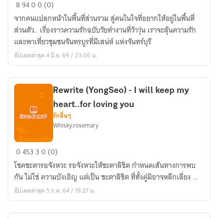
ฝาก
8
94
0
0 (0)
ใจ
จากคนแปลกหน้าในพื้นที่ส่วนรวม สู่คนในใจที่อยากให้อยู่ในพื้นที่
รัก
ส่วนตัว.. เรื่องราวความรักฉบับวัยทำงานที่ว้าวุ่น เราจะลุ้นความรัก
ไว้
และพาเที่ยวชุมชนจันทรบูรที่มีเสน่ห์ แห่งจันทร์บุรี
ที่
อัปเดตล่าสุด 4 มิ.ย. 69 / 23:06 น.
โฮ
สเทล
(Love
Rewrite (YongSeo) - I will keep my
Lane)
heart..for loving you
รักอื่นๆ
Whisky.rosemary
Rewrite
0
453
3
0 (0)
(YongSeo)
โชคชะตารอจังหวะ รอจังหวะให้ชะตาลิขิต กำหนดเส้นทางการพบ
-
กัน ไม่ใช่ ความบังเอิญ แต่เป็น ชะตาลิขิต ที่ทั้งคู่มิอาจหลีกเลี่ยง ...
I
อัปเดตล่าสุด 5 ก.ค. 64 / 19:27 น.
will
keep