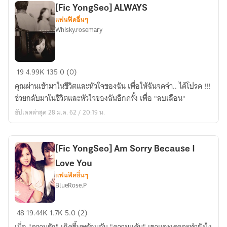
my
[Fic YongSeo] ALWAYS
heart..for
แฟนฟิคอื่นๆ
loving
Whisky.rosemary
you
[Fic
19
4.99K
135
0 (0)
YongSeo]
คุณผ่านเข้ามาในชีวิตและหัวใจของฉัน เพื่อให้ฉันจดจำ.. ได้โปรด !!!
ALWAYS
ช่วยกลับมาในชีวิตและหัวใจของฉันอีกครั้ง เพื่อ "ลบเลือน"
อัปเดตล่าสุด 28 ม.ค. 62 / 20:19 น.
[Fic YongSeo] Am Sorry Because I
Love You
แฟนฟิคอื่นๆ
BlueRose.P
[Fic
48
19.44K
1.7K
5.0 (2)
YongSeo]