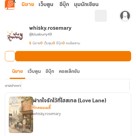
ข้ามไปยังเนื้อหาหลัก
นิยาย
เว็บตูน
อีบุ๊ก
มุมนักเขียน
whisky.rosemary
@blueburry49
5
นิยาย
0
เว็บตูน
0
อีบุ๊ก
0
คนติดตาม
นิยาย
เว็บตูน
อีบุ๊ก
คอลเล็กชัน
นามปากกา
ฝากใจรักไว้ที่โฮสเทล (Love Lane)
รักคอมเมดี้
whisky.rosemary