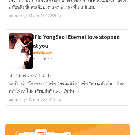
เมื่อ "ความรัก" เกิดขึ้นพร้อมกับ "ความแค้น" เขาและเธอจะทำยังไง
Am
? กับอดีตที่แสนเจ็บปวด และ อนาคตที่ไม่แน่นอน..
Sorry
อัปเดตล่าสุด 13 ม.ค. 61 / 22:20 น.
Because
I
Love
[Fic YongSeo] Eternal love stopped
You
at you
แฟนฟิคอื่นๆ
BlueRose.P
[Fic
32
13.69K
782
4.0 (1)
YongSeo]
จะเรียกว่า "โชคชะตา" หรือ "พรหมลิขิต" หรือ "ความบังเอิญ" ดีนะ
Eternal
ที่ทำให้เราได้มา "พบกัน" และ "รักกัน" ~
love
อัปเดตล่าสุด 15 ต.ค. 55 / 01:14 น.
stopped
at
you