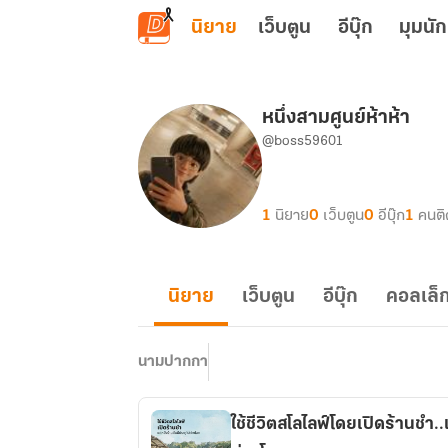
ข้ามไปยังเนื้อหาหลัก
นิยาย
เว็บตูน
อีบุ๊ก
มุมนัก
หนึ่งสามศูนย์ห้าห้า
@boss59601
1
นิยาย
0
เว็บตูน
0
อีบุ๊ก
1
คนต
นิยาย
เว็บตูน
อีบุ๊ก
คอลเล็ก
นามปากกา
ใช้ชีวิตสโลไลฟ์โดยเปิดร้านชำ..