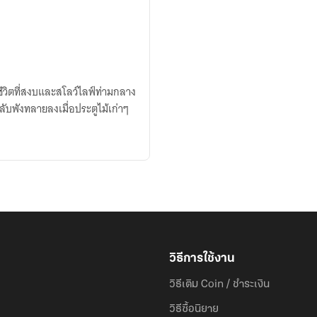
้ชีวิตที่สงบและสโลว์ไลฟ์ท่ามกลาง
บพังทลายลงเมื่อประตูไม้เก่าๆ
วิธีการใช้งาน
วิธีเติม Coin / ชำระเงิน
วิธีซื้อนิยาย