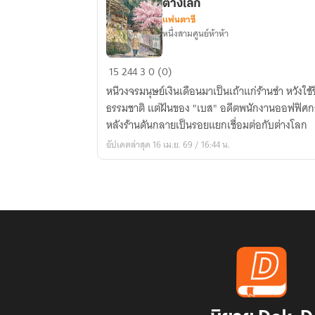
ต่างโลก
แฟนตาซี
หนึ่งสามศูนย์ห้าห้า
ใช้
15
244
3
0 (0)
ชี
หนีวงจรมนุษย์เงินเดือนมาเป็นเถ้าแก่ร้านชำ หวังใช
วิตสโล
ธรรมชาติ แต่ฝันของ "เบส" อดีตพนักงานออฟฟิศกลั
ไลฟ์
หลังร้านดันกลายเป็นรอยแยกเชื่อมต่อกับต่างโลก
โดย
อัปเดตล่าสุด 16 เม.ย. 69 / 16:44 น.
เปิด
ร้าน
ชำ..แต่
หลัง
ร้าน
ดัน
มี
ประตู
ไป
ต่าง