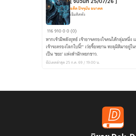
[ จบวันที่ 25/07/26 ]
อดีต ปัจจุบัน อนาคต
เข็มทิศพัง
ระบบ
116
910
0
0 (0)
นักสืบ
หากเจ้ามีพลังยุทธ์ เจ้าอาจครองใจคนได้กลุ่มหนึ่ง แ
ใต้
เจ้าจะครองโลกใบนี้!" เว่ยจื้อหยาน ทะลุมิติมาอยู่ในร่างศิษย์สายนอกที่ถูกตราหน้าว่า
หล้า
เป็น 'ขยะ' แห่งสำนักหยกขาว.
—
อัปเดตล่าสุด 25 ก.ค. 69 / 19:00 น.
ความ
ลับ
ของ
เจ้า
คือ
บัลลังก์
ของ
ข้า
[
จบ