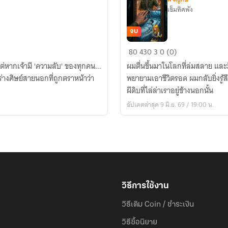
เข็มทิศพัง
จบ
อสุร
80
430
3
0 (0)
นิทรา
ต่หากเจ้ามี 'ความลับ' ของทุกคน...
ผมตื่นขึ้นมาในโลกที่ล่มสลาย และมี
พยายามเอาชีวิตรอด ผมกลับยิ่งรู้สึ
ผีดิบที่ไล่ล่าเราอยู่ข้างนอกนั้น
อัปเดตล่าสุด 9 มิ.ย. 69 / 19:00 น.
วิธีการใช้งาน
วิธีเติม Coin / ชำระเงิน
วิธีซื้อนิยาย