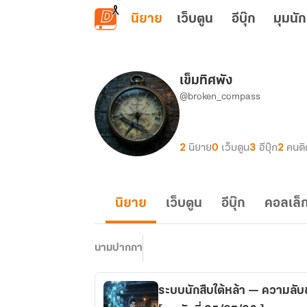
ข้ามไปยังเนื้อหาหลัก
นิยาย
เว็บตูน
อีบุ๊ก
มุมนัก
เข็มทิศพัง
@broken_compass
2
นิยาย
0
เว็บตูน
3
อีบุ๊ก
2
คนต
นิยาย
เว็บตูน
อีบุ๊ก
คอลเล็ก
นามปากกา
ระบบนักสืบใต้หล้า — ความลับข