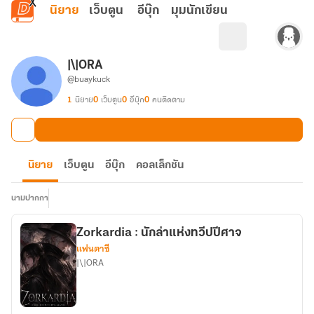
ข้ามไปยังเนื้อหาหลัก
นิยาย
เว็บตูน
อีบุ๊ก
มุมนักเขียน
|\|ORA
@buaykuck
1
นิยาย
0
เว็บตูน
0
อีบุ๊ก
0
คนติดตาม
นิยาย
เว็บตูน
อีบุ๊ก
คอลเล็กชัน
นามปากกา
Zorkardia : นักล่าแห่งทวีปปีศาจ
แฟนตาซี
|\|ORA