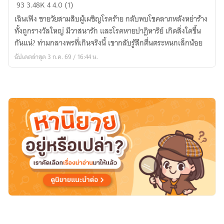
หลัง
93
3.48K
4
4.0 (1)
จาก
เฉินเฟิง ชายวัยสามสิบผู้เผชิญโรคร้าย กลับพบโชคลาภหลังหย่าร้าง
เธอ
ทั้งถูกรางวัลใหญ่ มีวาสนารัก และโรคหายปาฏิหาริย์ เกิดสิ่งใดขึ้น
จาก
กันแน่? ท่ามกลางพรที่เกินจริงนี้ เขากลับรู้สึกตื่นตระหนกเล็กน้อย
ไป
อัปเดตล่าสุด 3 ก.ค. 69 / 16:44 น.
ผม
ก็
เริ่ม
ร่ำรวย
(อัพ
นิยาย
ทุก
วัน)