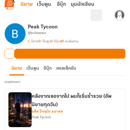
ข้ามไปยังเนื้อหาหลัก
นิยาย
เว็บตูน
อีบุ๊ก
มุมนักเขียน
Peak Tycoon
@bulbasaur
1
นิยาย
0
เว็บตูน
0
อีบุ๊ก
40
คนติดตาม
นิยาย
เว็บตูน
อีบุ๊ก
คอลเล็กชัน
นามปากกา
หลังจากเธอจากไป ผมก็เริ่มร่ำรวย (อัพ
นิยายทุกวัน)
อดีต ปัจจุบัน อนาคต
Peak Tycoon