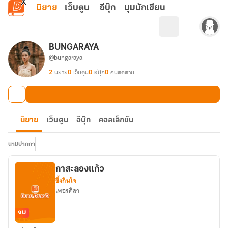
ข้ามไปยังเนื้อหาหลัก
นิยาย
เว็บตูน
อีบุ๊ก
มุมนักเขียน
BUNGARAYA
@bungaraya
2
นิยาย
0
เว็บตูน
0
อีบุ๊ก
0
คนติดตาม
นิยาย
เว็บตูน
อีบุ๊ก
คอลเล็กชัน
นามปากกา
กาสะลองแก้ว
ซึ้งกินใจ
เพชรศิลา
จบ