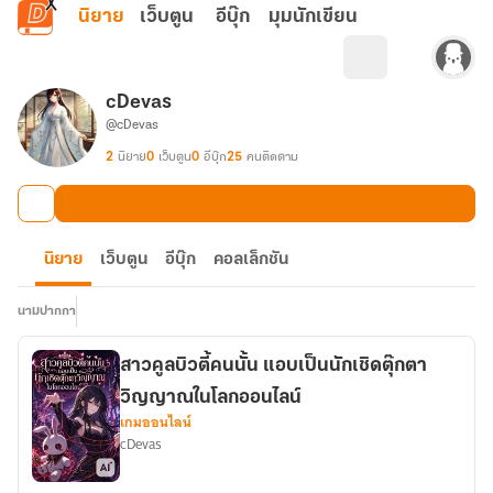
ข้ามไปยังเนื้อหาหลัก
นิยาย
เว็บตูน
อีบุ๊ก
มุมนักเขียน
cDevas
@cDevas
2
นิยาย
0
เว็บตูน
0
อีบุ๊ก
25
คนติดตาม
นิยาย
เว็บตูน
อีบุ๊ก
คอลเล็กชัน
นามปากกา
สาวคูลบิวตี้คนนั้น แอบเป็นนักเชิดตุ๊กตา
วิญญาณในโลกออนไลน์
เกมออนไลน์
cDevas