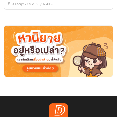
Realm
อัปเดตล่าสุด 27 พ.ค. 69 / 17:40 น.
of
the
Celestial
Spirits)