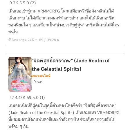
สาว
9
2K
5
5.0 (2)
คู
เมื่อเธอเข้าสู่เกม VRMMORPG โลกเสมือนจริงชื่อดัง นลินไม่ได้
ลบิว
เลือกดาบ ไม่ได้เลือกเวทมนตร์ทำลายล้าง และไม่ได้เลือกอาชีพ
ตี้
ยอดนิยมใด ๆ เธอเลือกเป็น“ช่างประดิษฐ์หุ่น” อาชีพที่แทบไม่มีใคร
คน
สนใจ
นั้น
อัปเดตล่าสุด 24 มิ.ย. 69 / 09:28 น.
แอบ
เป็น
นัก
"จิตพิสุทธิ์ดาราภพ" (Jade Realm of
เชิด
the Celestial Spirits)
ตุ๊กตา
เกมออนไลน์
วิญญาณ
cDevas
ใน
โลก
"จิต
42
4.43K
59
5.0 (1)
ออนไลน์
พิสุทธิ์
เกมออนไลน์ที่ผู้คนในยุคนี้ต่างหลงใหลชื่อว่า "จิตพิสุทธิ์ดาราภพ"
ดารา
(Jade Realm of the Celestial Spirits) เป็นเกมแนว VRMMORPG
ภพ"
ที่ผสมผสานโลกแฟนตาซีและกำลังภายใน ร่วมค้นหาความลับไป
(Jade
พร้อม ๆ กัน