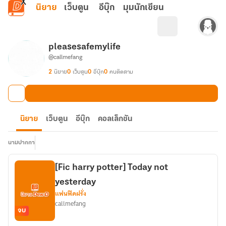
ข้ามไปยังเนื้อหาหลัก
นิยาย
เว็บตูน
อีบุ๊ก
มุมนักเขียน
pleasesafemylife
@callmefang
2
นิยาย
0
เว็บตูน
0
อีบุ๊ก
0
คนติดตาม
นิยาย
เว็บตูน
อีบุ๊ก
คอลเล็กชัน
นามปากกา
[Fic harry potter] Today not
yesterday
แฟนฟิคฝรั่ง
callmefang
จบ