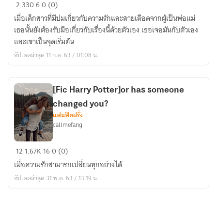
[Fic
2
330
6
0 (0)
harry
เมื่อเด็กสาวที่มีปมเกี่ยวกับความรักและสายเลือดจากผู้เป็นพ่อแม่
potter]
เธอนั้นยังต้องรับมือเกี่ยวกับเรื่องนี้ด้วยตัวเอง เธอเจอมันกับตัวเอง
Today
และเขาเป็นจุดเริ่มต้น
not
อัปเดตล่าสุด 11 ก.ค. 63 / 01:08 น.
yesterday
[Fic Harry Potter]​or has someone
changed you?
แฟนฟิคฝรั่ง
callmefang
[Fic
12
1.67K
16
0 (0)
Harry
เมื่อความรักสามารถเปลื่ยน​ทุกอย่างได้
Potter]​
อัปเดตล่าสุด 31 พ.ค. 63 / 13:19 น.
or
has
someone