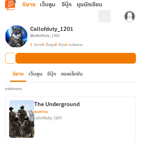
ข้ามไปยังเนื้อหาหลัก
นิยาย
เว็บตูน
อีบุ๊ก
มุมนักเขียน
Callofduty_1201
@callofduty_1201
1
นิยาย
0
เว็บตูน
0
อีบุ๊ก
4
คนติดตาม
นิยาย
เว็บตูน
อีบุ๊ก
คอลเล็กชัน
นามปากกา
The Underground
สงคราม
callofduty_1201