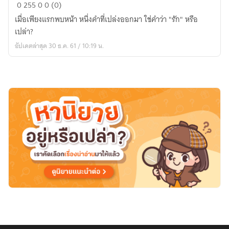
Fic
0
255
0
0 (0)
iKON
เมื่อเพียงแรกพบหน้า หนึ่งคำที่เปล่งออกมา ใช่คำว่า "รัก" หรือ
sf/os
เปล่า?
เพียง
อัปเดตล่าสุด 30 ธ.ค. 61 / 10:19 น.
แรก
พบ