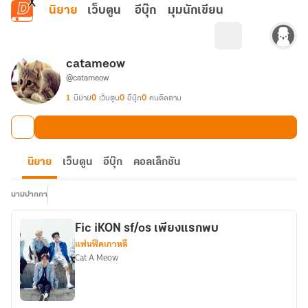
ข้ามไปยังเนื้อหาหลัก
นิยาย
เว็บตูน
อีบุ๊ก
มุมนักเขียน
catameow
@catameow
1
นิยาย
0
เว็บตูน
0
อีบุ๊ก
0
คนติดตาม
นิยาย
เว็บตูน
อีบุ๊ก
คอลเล็กชัน
นามปากกา
Fic iKON sf/os เพียงแรกพบ
แฟนฟิคเกาหลี
Cat A Meow