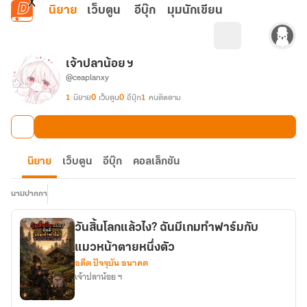
ข้ามไปยังเนื้อหาหลัก
นิยาย
เว็บตูน
อีบุ๊ก
มุมนักเขียน
เจ้าปลาน้อย ฯ
@ceaplanxy
1
นิยาย
0
เว็บตูน
0
อีบุ๊ก
1
คนติดตาม
นิยาย
เว็บตูน
อีบุ๊ก
คอลเล็กชัน
นามปากกา
วันสิ้นโลกแล้วไง? ฉันมีเกมทำฟาร์มกับ
แมวหน้าตายหนึ่งตัว
อดีต ปัจจุบัน อนาคต
เจ้าปลาน้อย ฯ