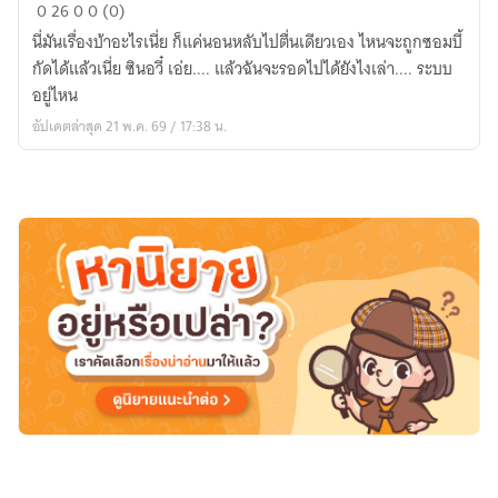
วัน
0
26
0
0 (0)
สิ้น
นี่มันเรื่องบ้าอะไรเนี่ย ก็แค่นอนหลับไปตื่นเดียวเอง ไหนจะถูกซอมบี้
โลก
กัดได้แล้วเนี่ย ซินอวี๋ เอ่ย.... แล้วฉันจะรอดไปได้ยังไงเล่า.... ระบบ
แล้ว
อยู่ไหน
ไง?
อัปเดตล่าสุด 21 พ.ค. 69 / 17:38 น.
ฉัน
มี
เกม
ทำ
ฟาร์ม
กับ
แมว
หน้า
ตาย
หนึ่ง
ตัว