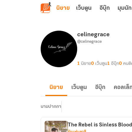
ข้ามไปยังเนื้อหาหลัก
นิยาย
เว็บตูน
อีบุ๊ก
มุมนัก
celinegrace
@celinegrace
1
นิยาย
0
เว็บตูน
1
อีบุ๊ก
0
คนต
นิยาย
เว็บตูน
อีบุ๊ก
คอลเล็ก
นามปากกา
The Rebel is Sinless Blood
รักแฟนตาซี