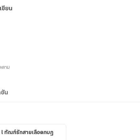
เขียน
ิดตาม
ชัน
 l ทัณฑ์รักสายเลือดกบฏ