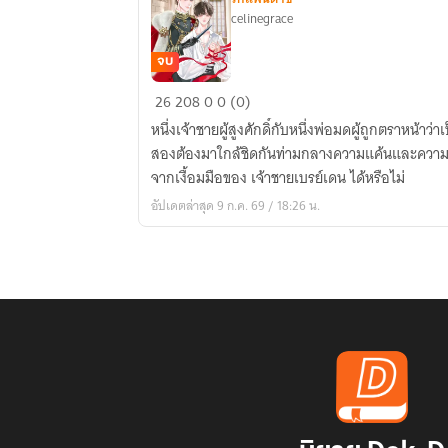
celinegrace
จบ
The
26
208
0
0 (0)
Rebel
หนึ่งเจ้าชายผู้สูงศักดิ์กับหนึ่งพ่อมดผู้ถูกตราหน้าว่า
is
สองต้องมาใกล้ชิดกันท่ามกลางความแค้นและความเ
Sinless
จากเงื้อมมือของ เจ้าชายเบรย์เดน ได้หรือไม่
Blood
อัปเดตล่าสุด 9 ก.ค. 69 / 18:26 น.
l
ทัณฑ์
รัก
สาย
เลือด
กบฏ