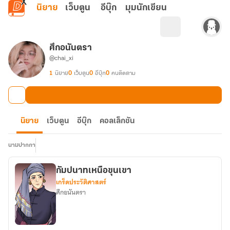
ข้ามไปยังเนื้อหาหลัก
นิยาย
เว็บตูน
อีบุ๊ก
มุมนักเขียน
ศึกอนันตรา
@chai_xi
1
นิยาย
0
เว็บตูน
0
อีบุ๊ก
0
คนติดตาม
นิยาย
เว็บตูน
อีบุ๊ก
คอลเล็กชัน
นามปากกา
กัมปนาทเหนือขุนเขา
เกร็ดประวัติศาสตร์
ศึกอนันตรา