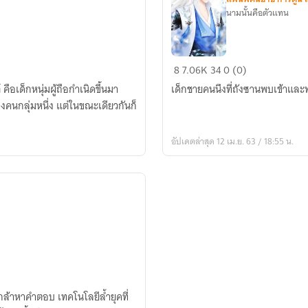
นามนั้นคือตัวแทน
Fic
8
7.06K
34
0 (0)
Douluo
อเด็กหนุ่มผู้ถือกำเนิดขึ้นมา
เด็กชายคนนึงที่ถังซานพบเข้าและพ
Dalu
งคนกลุ่มหนึ่ง แต่ในขณะเดียวกันก็
กาล
เวลา
อัปเดตล่าสุด 12 เม.ย. 63 / 18:55 น.
ไร้
ทาง
ดับ
สูญ