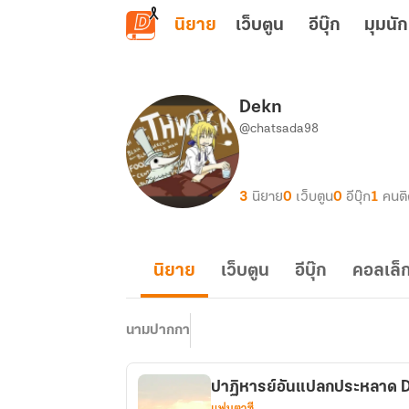
ข้ามไปยังเนื้อหาหลัก
นิยาย
เว็บตูน
อีบุ๊ก
มุมนัก
Dekn
@chatsada98
3
นิยาย
0
เว็บตูน
0
อีบุ๊ก
1
คนต
นิยาย
เว็บตูน
อีบุ๊ก
คอลเล็ก
นามปากกา
ปาฏิหารย์อันแปลกประหลาด 
แฟนตาซี