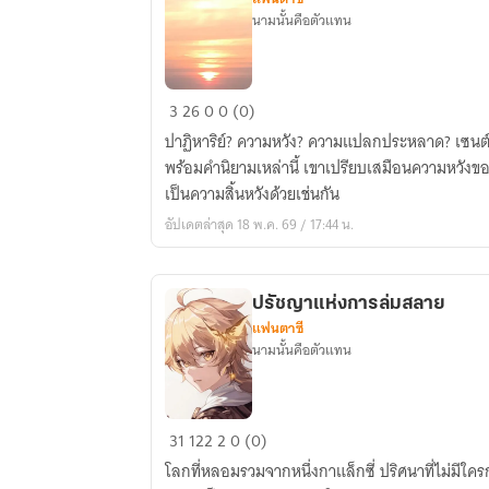
นามนั้นคือตัวแทน
ปาฏิ
3
26
0
0 (0)
หาร
ปาฏิหาริย์? ความหวัง? ความแปลกประหลาด? เซนต์ คื
ย์
พร้อมคำนิยามเหล่านี้ เขาเปรียบเสมือนความหวังขอ
อัน
เป็นความสิ้นหวังด้วยเช่นกัน
แปลก
อัปเดตล่าสุด 18 พ.ค. 69 / 17:44 น.
ประหลาด
Deus
ex
ปรัชญาแห่งการล่มสลาย
machina
แฟนตาซี
นามนั้นคือตัวแทน
ปรัชญา
31
122
2
0 (0)
แห่ง
โลกที่หลอมรวมจากหนึ่งกาแล็กซี่ ปริศนาที่ไม่มีใครกล้าหาคำตอบ เทคโนโลยีล้ำยุคที่
การ