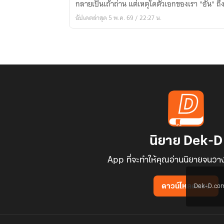
กลายเป็นเถ้าถ่าน แต่เหตุใดตัวเอกของเรา "อัน" ถึงไ
ล่ม
อัปเดตล่าสุด 5 พ.ค. 69 / 22:27 น.
สลาย
นิยาย Dek-D
App ที่จะทำให้คุณอ่านนิยายจนวาง
Dek-D.com ใช
ดาวน์โหลดแอป