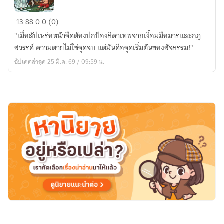
พัสดุ
สัปเหร่อ
13
88
0
0 (0)
หน้า
ข้าม
บ้าน
​"เมื่อสัปเหร่อหน้าจืดต้องปกป้องธิดาเทพจากเงื้อมมือมารและกฎ
ภพ
ที่
สวรรค์ ความตายไม่ใช่จุดจบ แต่มันคือจุดเริ่มต้นของสัจธรรม!"
:
สั่ง
อัปเดตล่าสุด 25 มี.ค. 69 / 09:59 น.
ป่าช้า
มา
แตก
เนียน
และ
ยันต์
เบิก
ทาง