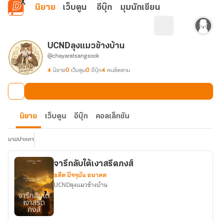
ข้ามไปยังเนื้อหาหลัก
นิยาย
เว็บตูน
อีบุ๊ก
มุมนักเขียน
UCNDลุง​แมวข้างบ้าน
@chayaratsangsook
4
นิยาย
0
เว็บตูน
0
อีบุ๊ก
4
คนติดตาม
นิยาย
เว็บตูน
อีบุ๊ก
คอลเล็กชัน
นามปากกา
จารึกลับใต้เงาสรีดภงส์
อดีต ปัจจุบัน อนาคต
UCNDลุง​แมวข้างบ้าน