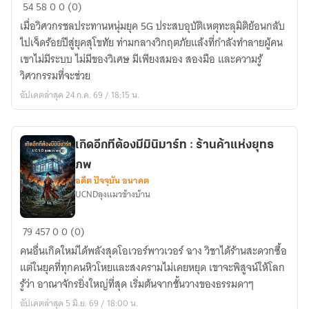
จารึก
54
58
0
0 (0)
ลับ
เมื่อวิศวกรชลประทานหนุ่มยุค 5G ประสบอุบัติเหตุทะลุมิติย้อนกลับ
ใต้
ไปเจ็ดร้อยปีสู่ยุคสุโขทัย ท่ามกลางวิกฤตภัยแล้งที่กำลังทำลายผู้คน
เงา
เขาไม่มีระบบ ไม่มีของวิเศษ มีเพียงสมอง สองมือ และความรู้
ส
วิศวกรรมที่จะช่วย
รีด
อัปเดตล่าสุด 24 ก.ค. 69 / 18:15 น.
ภงส์
เกิดอีกทีต้องมีมินิมาร์ท : ร้านค้าแห่งยุทธ
ภพ
อดีต ปัจจุบัน อนาคต
UCNDลุง​แมวข้างบ้าน
เกิด
79
457
0
0 (0)
อีก
คนอื่นเกิดใหม่ได้พลังสุดโอเวอร์พาวเวอร์ ฉาง วิชาได้ร้านสะดวกซื้อ
ที
แต่ในยุคที่ทุกคนหิวโหยและสงครามไม่เคยหยุด เขาจะพิสูจน์ให้โลก
ต้อง
รู้ว่า อาณาจักรยิ่งใหญ่ที่สุด เริ่มต้นจากชั้นวางของธรรมดาๆ
มี
อัปเดตล่าสุด 5 มิ.ย. 69 / 18:00 น.