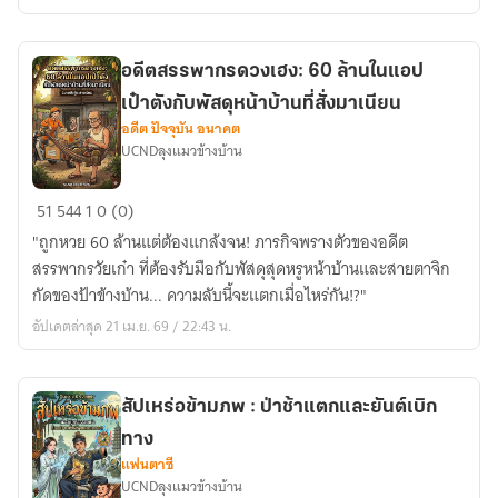
มิ
นิ
มาร์
อดีตสรรพากรดวงเฮง: 60 ล้านในแอป
ท
เป๋าตังกับพัสดุหน้าบ้านที่สั่งมาเนียน
:
อดีต ปัจจุบัน อนาคต
ร้าน
UCNDลุง​แมวข้างบ้าน
ค้า
แห่ง
อดีต
51
544
1
0 (0)
ยุทธ
สรรพากร
ภพ
​"ถูกหวย 60 ล้านแต่ต้องแกล้งจน! ภารกิจพรางตัวของอดีต
ดวง
สรรพากรวัยเก๋า ที่ต้องรับมือกับพัสดุสุดหรูหน้าบ้านและสายตาจิก
เฮง:
กัดของป้าข้างบ้าน... ความลับนี้จะแตกเมื่อไหร่กัน!?"
60
อัปเดตล่าสุด 21 เม.ย. 69 / 22:43 น.
ล้าน
ใน
แอ
สัปเหร่อข้ามภพ : ป่าช้าแตกและยันต์เบิก
ป
ทาง
เป๋า
แฟนตาซี
ตัง
UCNDลุง​แมวข้างบ้าน
กับ