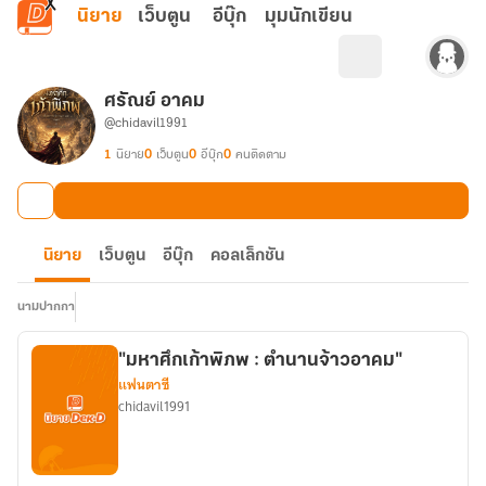
ข้ามไปยังเนื้อหาหลัก
นิยาย
เว็บตูน
อีบุ๊ก
มุมนักเขียน
ศรัณย์ อาคม
@chidavil1991
1
นิยาย
0
เว็บตูน
0
อีบุ๊ก
0
คนติดตาม
นิยาย
เว็บตูน
อีบุ๊ก
คอลเล็กชัน
นามปากกา
"มหาศึกเก้าพิภพ : ตำนานจ้าวอาคม"
แฟนตาซี
chidavil1991