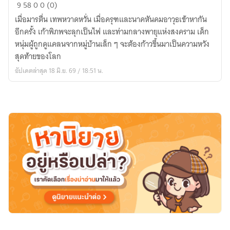
"มหา
9
58
0
0 (0)
ศึก
เมื่อมารตื่น เทพหวาดหวั่น เมื่อครุฑและนาคหันคมอาวุธเข้าหากัน
เก้า
อีกครั้ง เก้าพิภพจะลุกเป็นไฟ และท่ามกลางพายุแห่งสงคราม เด็ก
พิภพ
หนุ่มผู้ถูกดูแคลนจากหมู่บ้านเล็ก ๆ จะต้องก้าวขึ้นมาเป็นความหวัง
:
สุดท้ายของโลก
ตำนาน
อัปเดตล่าสุด 18 มิ.ย. 69 / 18:51 น.
จ้าว
อาคม"