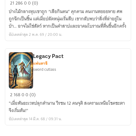
ตำนาน
21
286
0
0 (0)
เสือ
ปางไม้กลางหุบเขาถูก “เสือกินคน” คุกคาม คนงานทยอยหาย ศพ
ทอง:
ถูกฉีกเป็นชิ้น แต่เมื่อปลัดหนุ่มเริ่มสืบ เขากลับพบว่าสิ่งที่ล่าอยู่ใน
หุบเขา
ป่า… อาจไม่ใช่สัตว์ หากเป็นคำสาปและอาคมโบราณที่ตื่นขึ้นอีกครั้ง
อาถรรพ์
อัปเดตล่าสุด 2 พ.ค. 69 / 20:00 น.
Legacy Pact
แฟนตาซี
sword cutlass
Legacy
2
168
0
0 (0)
Pact
"เมื่อพันธะเวทปลุกตำนาน วีรชน 12 คนจุติ สงครามเหนือโชคชะตา
จึงเริ่มต้น!"
อัปเดตล่าสุด 14 มี.ค. 68 / 09:31 น.