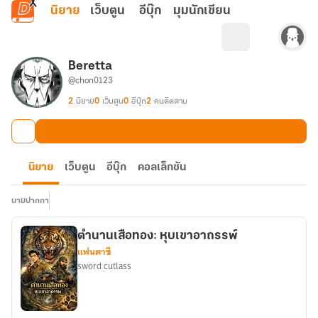
ข้ามไปยังเนื้อหาหลัก
นิยาย
เว็บตูน
อีบุ๊ก
มุมนักเขียน
Beretta
@chon0123
2
นิยาย
0
เว็บตูน
0
อีบุ๊ก
2
คนติดตาม
นิยาย
เว็บตูน
อีบุ๊ก
คอลเล็กชัน
นามปากกา
ตำนานเสือทอง: หุบเขาอาถรรพ์
แฟนตาซี
sword cutlass