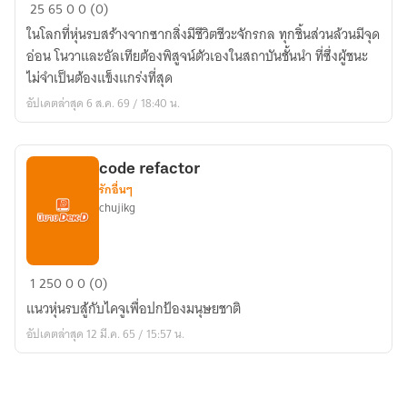
สภา
25
65
0
0 (0)
บัน
ในโลกที่หุ่นรบสร้างจากซากสิ่งมีชีวิตชีวะจักรกล ทุกชิ้นส่วนล้วนมีจุด
เทวะ
อ่อน โนวาและอัลเทียต้องพิสูจน์ตัวเองในสถาบันชั้นนำ ที่ซึ่งผู้ชนะ
จักร
ไม่จำเป็นต้องแข็งแกร่งที่สุด
กล
อัปเดตล่าสุด 6 ส.ค. 69 / 18:40 น.
แห่ง
สหพันธ์
ดวงดาว
code refactor
รักอื่นๆ
chujikg
code
1
250
0
0 (0)
refactor
แนวหุ่นรบสู้กับไคจูเพื่อปกป้องมนุษยชาติ
อัปเดตล่าสุด 12 มี.ค. 65 / 15:57 น.