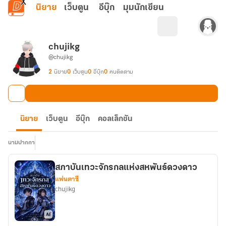
ข้ามไปยังเนื้อหาหลัก
นิยาย
เว็บตูน
อีบุ๊ก
มุมนักเขียน
chujikg
@chujikg
2
นิยาย
0
เว็บตูน
0
อีบุ๊ก
0
คนติดตาม
นิยาย
เว็บตูน
อีบุ๊ก
คอลเล็กชัน
นามปากกา
สภาบันเทวะจักรกลแห่งสหพันธ์ดวงดาว
แฟนตาซี
chujikg