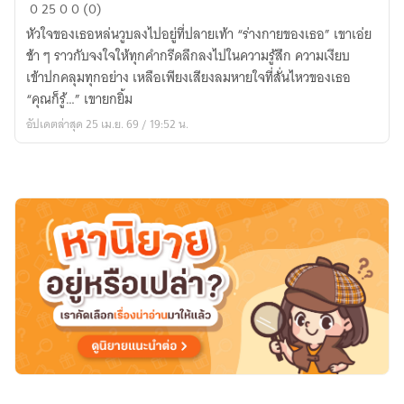
สัญญา
0
25
0
0 (0)
ที่
หัวใจของเธอหล่นวูบลงไปอยู่ที่ปลายเท้า “ร่างกายของเธอ” เขาเอ่ย
ไม่
ช้า ๆ ราวกับจงใจให้ทุกคำกรีดลึกลงไปในความรู้สึก ความเงียบ
อาจ
เข้าปกคลุมทุกอย่าง เหลือเพียงเสียงลมหายใจที่สั่นไหวของเธอ
ปฏิเสธ
“คุณก็รู้…” เขายกยิ้ม
อัปเดตล่าสุด 25 เม.ย. 69 / 19:52 น.