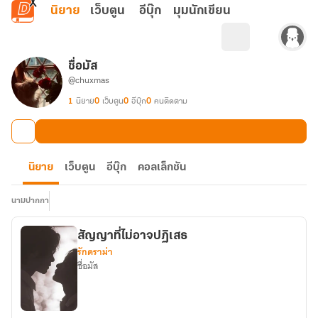
ข้ามไปยังเนื้อหาหลัก
นิยาย
เว็บตูน
อีบุ๊ก
มุมนักเขียน
ชื่อมัส
@chuxmas
1
นิยาย
0
เว็บตูน
0
อีบุ๊ก
0
คนติดตาม
นิยาย
เว็บตูน
อีบุ๊ก
คอลเล็กชัน
นามปากกา
สัญญาที่ไม่อาจปฏิเสธ
รักดราม่า
ชื่อมัส