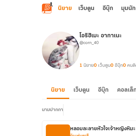
ข้ามไปยังเนื้อหาหลัก
นิยาย
เว็บตูน
อีบุ๊ก
มุมนัก
โอริฮิเมะ อากาเนะ
@corn_40
1
นิยาย
0
เว็บตูน
0
อีบุ๊ก
0
คนต
นิยาย
เว็บตูน
อีบุ๊ก
คอลเล็ก
นามปากกา
หลอมละลายหัวใจเจ้าหญิงหิมะ
รักแฟนตาซี