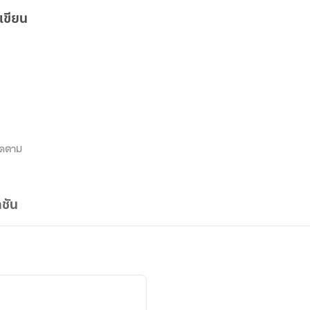
เขียน
ิดตาม
ชัน