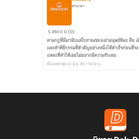
ซานาดา
หลอมละลาย
5
494
0
0 (0)
หัวใจ
ตามกฎที่มีมานับแต่โบราณของเผ่ามนุษย์หิมะ คือ เม
เจ้า
และทำพิธีกรรมที่สำคัญอย่างหนึ่งให้สำเร็จก่อนที่จะค
หญิง
แหละที่ทำให้เธอไม่อยากมีความรักเลย
หิมะ
อัปเดตล่าสุด 22 มิ.ย. 68 / 14:32 น.