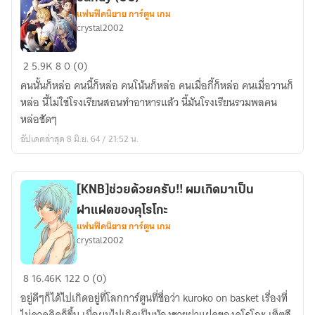
แฟนฟิคนิยาย การ์ตูน เกม
crystal2002
[Shokugeki
2
5.9K
8
0 (0)
No
คนนั้นก็หล่อ คนนี้ก็หล่อ คนโน้นก็หล่อ คนเมื่อกี้ก็หล่อ คนเมื่อวานก็
Soma]
หล่อ นี้ไม่ใช่โรงเรียนสอนทำอาหารแล้ว นี้มันโรงเรียนรวมพลคน
My
หล่อชัดๆ
eye
อัปเดตล่าสุด 8 มิ.ย. 64 / 21:52 น.
candy
(OC)
[KNB]ช่วยด้วยครับ!! ผมเกิดมาเป็น
ฝาแฝดของคุโรโกะ
แฟนฟิคนิยาย การ์ตูน เกม
crystal2002
[KNB]ช่วย
8
16.46K
122
0 (0)
ด้วย
อยู่ดีๆก็ได้ไปเกิดอยู่ที่โลกการ์ตูนที่ชื่อว่า kuroko on basket เรื่องที่
ครับ!!