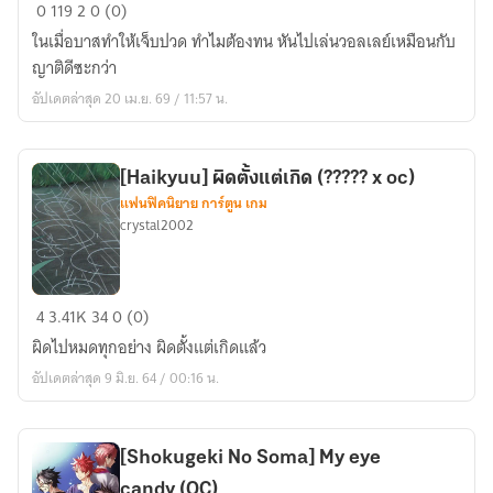
Kuroko
0
119
2
0 (0)
in
ในเมื่อบาสทำให้เจ็บปวด ทำไมต้องทน หันไปเล่นวอลเลย์เหมือนกับ
Karasuno
ญาติดีซะกว่า
อัปเดตล่าสุด 20 เม.ย. 69 / 11:57 น.
[Haikyuu] ผิดตั้งแต่เกิด (????? x oc)
แฟนฟิคนิยาย การ์ตูน เกม
crystal2002
[Haikyuu]
4
3.41K
34
0 (0)
ผิด
ผิดไปหมดทุกอย่าง ผิดตั้งแต่เกิดแล้ว
ตั้งแต่
อัปเดตล่าสุด 9 มิ.ย. 64 / 00:16 น.
เกิด
(?????
x
[Shokugeki No Soma] My eye
oc)
candy (OC)