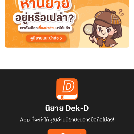
ผู้
จัดการ
all
x
oc
นิยาย Dek-D
App ที่จะทำให้คุณอ่านนิยายจนวางมือถือไม่ลง!