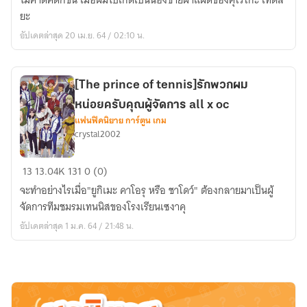
ไม่คาดคิดก็ขึ้น เมื่อผมไปเกิดเป็นน้องชายฝาแฝดของคุโรโกะ เท็ตสึ
ผม
ยะ
เกิด
อัปเดตล่าสุด 20 เม.ย. 64 / 02:10 น.
มา
เป็น
ฝาแฝด
[The prince of tennis]รักพวกผม
ของ
หน่อยครับคุณผู้จัดการ all x oc
คุ
แฟนฟิคนิยาย การ์ตูน เกม
โร
crystal2002
โกะ
[The
13
13.04K
131
0 (0)
prince
จะทำอย่างไรเมื่อ"ยูกิเมะ คาโอรุ หรือ ชาโดว์" ต้องกลายมาเป็นผู้
of
จัดการทีมชมรมเทนนิสของโรงเรียนเซงาคุ
tennis]รัก
อัปเดตล่าสุด 1 ม.ค. 64 / 21:48 น.
พวก
ผม
หน่อย
ครับ
คุณ