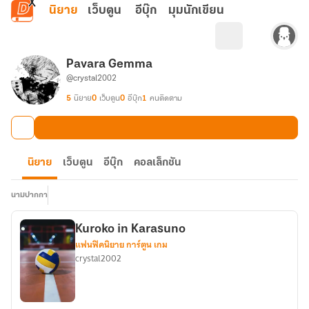
ข้ามไปยังเนื้อหาหลัก
นิยาย
เว็บตูน
อีบุ๊ก
มุมนักเขียน
Pavara Gemma
@crystal2002
5
นิยาย
0
เว็บตูน
0
อีบุ๊ก
1
คนติดตาม
นิยาย
เว็บตูน
อีบุ๊ก
คอลเล็กชัน
นามปากกา
Kuroko in Karasuno
แฟนฟิคนิยาย การ์ตูน เกม
crystal2002