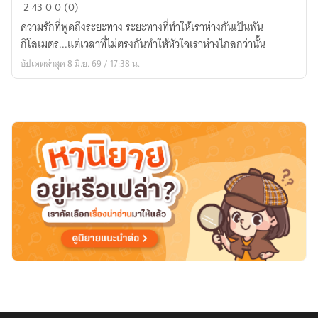
เวลา
2
43
0
0 (0)
ที่
ความรักที่พูดถึงระยะทาง ระยะทางที่ทำให้เราห่างกันเป็นพัน
ต่าง
กิโลเมตร...แต่เวลาที่ไม่ตรงกันทำให้หัวใจเราห่างไกลกว่านั้น
กัน
อัปเดตล่าสุด 8 มิ.ย. 69 / 17:38 น.
กับ
คน
ที่
อยู่
ไกล
กว่า
ระยะ
ทาง