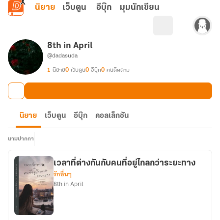
ข้ามไปยังเนื้อหาหลัก
นิยาย
เว็บตูน
อีบุ๊ก
มุมนักเขียน
8th in April
@dadasuda
1
นิยาย
0
เว็บตูน
0
อีบุ๊ก
0
คนติดตาม
นิยาย
เว็บตูน
อีบุ๊ก
คอลเล็กชัน
นามปากกา
เวลาที่ต่างกันกับคนที่อยู่ไกลกว่าระยะทาง
รักอื่นๆ
8th in April