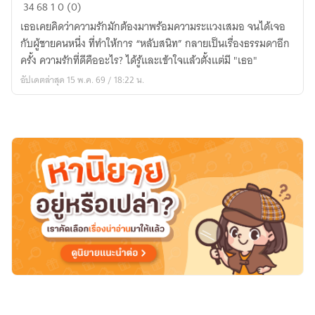
ใน
34
68
1
0 (0)
วัน
เธอเคยคิดว่าความรักมักต้องมาพร้อมความระแวงเสมอ จนได้เจอ
ที่
กับผู้ชายคนหนึ่ง ที่ทำให้การ “หลับสนิท” กลายเป็นเรื่องธรรมดาอีก
ใจ
ครั้ง ความรักที่ดีคืออะไร? ได้รู้และเข้าใจแล้วตั้งแต่มี "เธอ"
ไม่
อัปเดตล่าสุด 15 พ.ค. 69 / 18:22 น.
ต้อง
ระแวง