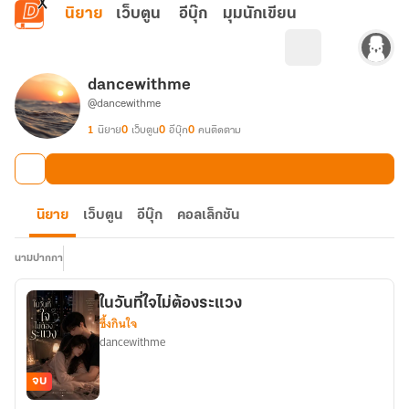
ข้ามไปยังเนื้อหาหลัก
นิยาย
เว็บตูน
อีบุ๊ก
มุมนักเขียน
dancewithme
@dancewithme
1
นิยาย
0
เว็บตูน
0
อีบุ๊ก
0
คนติดตาม
นิยาย
เว็บตูน
อีบุ๊ก
คอลเล็กชัน
นามปากกา
ในวันที่ใจไม่ต้องระแวง
ซึ้งกินใจ
dancewithme
จบ