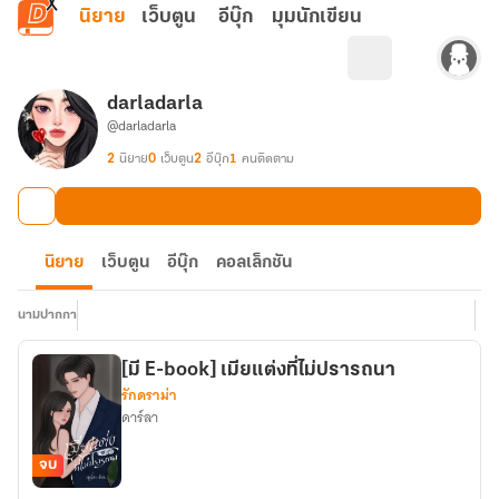
ข้ามไปยังเนื้อหาหลัก
นิยาย
เว็บตูน
อีบุ๊ก
มุมนักเขียน
darladarla
@darladarla
2
นิยาย
0
เว็บตูน
2
อีบุ๊ก
1
คนติดตาม
นิยาย
เว็บตูน
อีบุ๊ก
คอลเล็กชัน
นามปากกา
[มี E-book] เมียแต่งที่ไม่ปรารถนา
รักดราม่า
ดาร์ลา
จบ