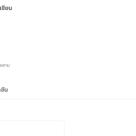
เขียน
ิดตาม
ชัน