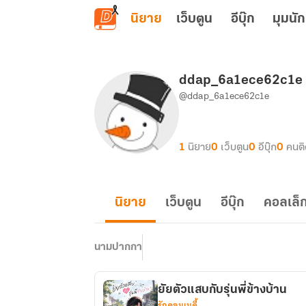
ข้ามไปยังเนื้อหาหลัก
นิยาย
เว็บตูน
อีบุ๊ก
มุมนัก
ddap_6a1ece62c1e
@ddap_6a1ece62c1e
1
นิยาย
0
เว็บตูน
0
อีบุ๊ก
0
คนต
นิยาย
เว็บตูน
อีบุ๊ก
คอลเล็ก
นามปากกา
ยัยตัวแสบกับรุ่นพี่ข้างบ้าน
รักคอมเมดี้