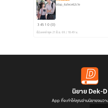
ddap_6a1ece62c1e
ยัย
3
45
1
0 (0)
ตัว
อัปเดตล่าสุด 21 มิ.ย. 69 / 18:49 น.
แสบ
กับ
รุ่น
พี่
ข้าง
บ้าน
นิยาย Dek-D
App ที่จะทำให้คุณอ่านนิยายจนวาง