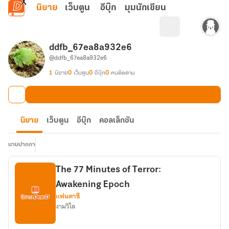
ข้ามไปยังเนื้อหาหลัก
นิยาย
เว็บตูน
อีบุ๊ก
มุมนักเขียน
ddfb_67ea8a932e6
@ddfb_67ea8a932e6
1
นิยาย
0
เว็บตูน
0
อีบุ๊ก
0
คนติดตาม
นิยาย
เว็บตูน
อีบุ๊ก
คอลเล็กชัน
นามปากกา
The 77 Minutes of Terror:
Awakening Epoch
แฟนตาซี
งามวิไล