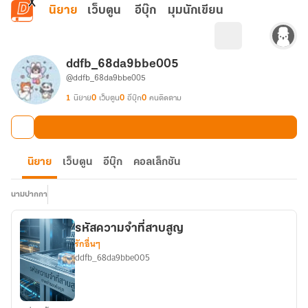
ข้ามไปยังเนื้อหาหลัก
นิยาย
เว็บตูน
อีบุ๊ก
มุมนักเขียน
ddfb_68da9bbe005
@ddfb_68da9bbe005
1
นิยาย
0
เว็บตูน
0
อีบุ๊ก
0
คนติดตาม
นิยาย
เว็บตูน
อีบุ๊ก
คอลเล็กชัน
นามปากกา
รหัสความจำที่สาบสูญ
รักอื่นๆ
ddfb_68da9bbe005