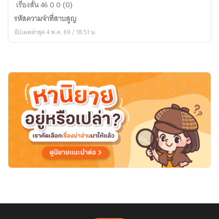
รหัส
เรื่องสั้น
46
0
0 (0)
ความ
รหัสความจำที่สาบสูญ
จำ
อัปเดตล่าสุด 4 พ.ค. 69 / 18:51 น.
ที่
สาบสูญ