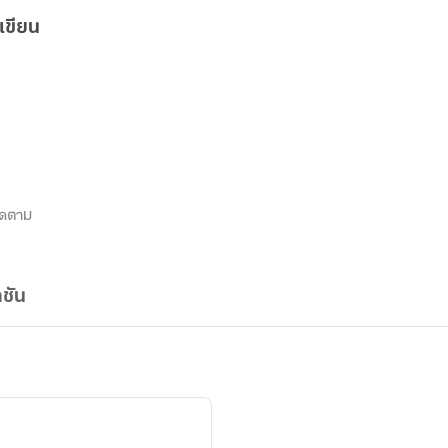
เขียน
ิดตาม
ชัน