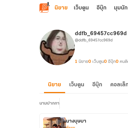
ข้ามไปยังเนื้อหาหลัก
นิยาย
เว็บตูน
อีบุ๊ก
มุมนัก
ddfb_69457cc969d
@ddfb_69457cc969d
1
นิยาย
0
เว็บตูน
0
อีบุ๊ก
0
คนต
นิยาย
เว็บตูน
อีบุ๊ก
คอลเล็ก
นามปากกา
นางบุษบา
หักมุม