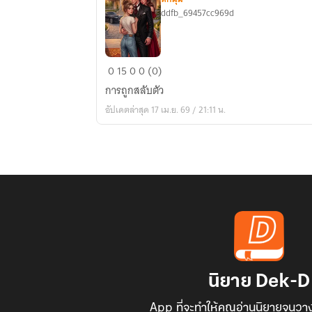
ddfb_69457cc969d
นาง
0
15
0
0 (0)
บุษบา
การถูกสลับตัว
อัปเดตล่าสุด 17 เม.ย. 69 / 21:11 น.
นิยาย Dek-D
App ที่จะทำให้คุณอ่านนิยายจนวาง