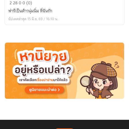
ฟา
2
28
0
0 (0)
รี
ฟารีเป็นต้าวนุ่มนิ่ม ที่ฉันรัก
เป็น
อัปเดตล่าสุด 15 มิ.ย. 69 / 16:10 น.
ต้า
วนุ่ม