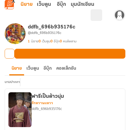
ข้ามไปยังเนื้อหาหลัก
นิยาย
เว็บตูน
อีบุ๊ก
มุมนักเขียน
ddfb_696b935176c
@ddfb_696b935176c
1
นิยาย
0
เว็บตูน
0
อีบุ๊ก
0
คนติดตาม
นิยาย
เว็บตูน
อีบุ๊ก
คอลเล็กชัน
นามปากกา
ฟารีเป็นต้าวนุ่ม
รักหวานแหวว
ddfb_696b935176c