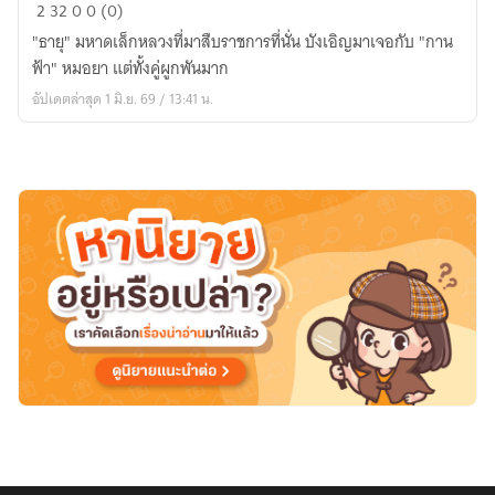
ม่อน
2
32
0
0 (0)
เมิง
"ธายุ" มหาดเล็กหลวงที่มาสืบราชการที่นั่น บังเอิญมาเจอกับ "กาน
มาง
ฟ้า" หมอยา แต่ทั้งคู่ผูกพันมาก
(ละคร
อัปเดตล่าสุด 1 มิ.ย. 69 / 13:41 น.
โทรทัศน์)