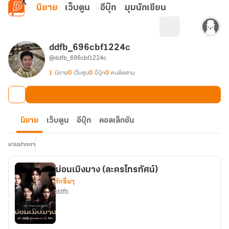
ข้ามไปยังเนื้อหาหลัก
นิยาย
เว็บตูน
อีบุ๊ก
มุมนักเขียน
ddfb_696cbf1224c
@ddfb_696cbf1224c
1
นิยาย
0
เว็บตูน
0
อีบุ๊ก
0
คนติดตาม
นิยาย
เว็บตูน
อีบุ๊ก
คอลเล็กชัน
นามปากกา
ม่อนเมิงมาง (ละครโทรทัศน์)
รักอื่นๆ
ddfb