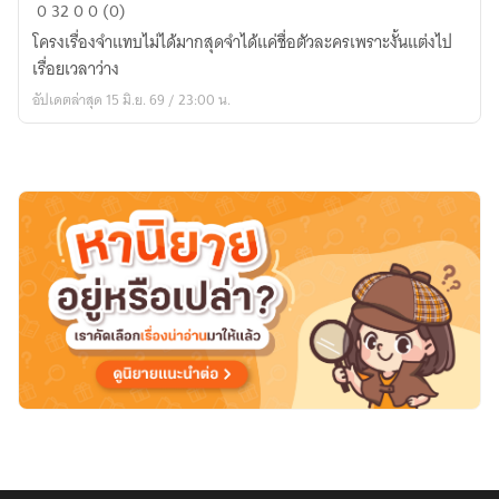
[Naruto]
0
32
0
0 (0)
เกิด
โครงเรื่องจำแทบไม่ได้มากสุดจำได้แค่ชื่อตัวละครเพราะงั้นแต่งไป
ใหม่
เรื่อยเวลาว่าง
จ้า
อัปเดตล่าสุด 15 มิ.ย. 69 / 23:00 น.