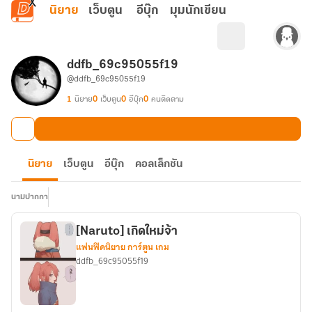
ข้ามไปยังเนื้อหาหลัก
นิยาย
เว็บตูน
อีบุ๊ก
มุมนักเขียน
ddfb_69c95055f19
@ddfb_69c95055f19
1
นิยาย
0
เว็บตูน
0
อีบุ๊ก
0
คนติดตาม
นิยาย
เว็บตูน
อีบุ๊ก
คอลเล็กชัน
นามปากกา
[Naruto] เกิดใหม่จ้า
แฟนฟิคนิยาย การ์ตูน เกม
ddfb_69c95055f19