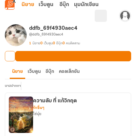
ข้ามไปยังเนื้อหาหลัก
นิยาย
เว็บตูน
อีบุ๊ก
มุมนักเขียน
ddfb_69f4930aec4
@ddfb_69f4930aec4
1
นิยาย
0
เว็บตูน
0
อีบุ๊ก
0
คนติดตาม
นิยาย
เว็บตูน
อีบุ๊ก
คอลเล็กชัน
นามปากกา
ความลับ ที่ แก้วิกฤต
รักอื่นๆ
ไข่นุ๋ย