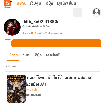
ข้ามไปยังเนื้อหาหลัก
นิยาย
เว็บตูน
อีบุ๊ก
มุมนักเขียน
ddfb_6a02df1380e
@ddfb_6a02df1380e
2
นิยาย
0
เว็บตูน
0
อีบุ๊ก
0
คนติดตาม
นิยาย
เว็บตูน
อีบุ๊ก
คอลเล็กชัน
นามปากกา
เกิดมาไร้พร แล้วไง ก็ข้าจะสับเทพสวรรค์
ด้วยมือเปล่า!
แฟนตาซี
Shinmegami