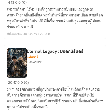
เกิด
4
13
0
0 (0)
มา
เพราะเกิดมา 'ไร้พร' เชนจึงถูกตราหน้าว่าเป็นขยะและถูกพวก
ไร้
ศาสนจักรกดขี่จนถึงที่สุด ทว่าในวินาทีที่ความตายมาเยือน สายเลือด
พร
อสูรมังกรดำที่หลับใหลก็ได้ตื่นขึ้น! จากเด็กสลัมสู่จอมอสูรผู้ไม่ยอม
แล้ว
จำนน เป้าหมายเดี
ไง
อัปเดตล่าสุด 30 ก.ค. 69 / 22:18 น.
ก็
ข้า
จะ
Eternal Legacy : มรดกนิรันดร์
สับ
แฟนตาซี
เทพ
Elanwalker
สวรรค์
ด้วย
มือ
Eternal
20
47
0
0 (0)
เปล่า!
Legacy
มหานครอุตสาหกรรมที่ถูกปกครองด้วยไอน้ำ เหล็กกล้า และความ
:
ลับจากอดีตกาล เด็กหนุ่มธรรมดาอย่าง “เรน” ที่ชีวิตเปลี่ยนไป
มรดก
ตลอดกาล หลังได้พบกับหญิงสาวผู้ใช้ “เวทมนตร์” สิ่งต้องห้ามที่ควร
นิ
สูญหายไปจากโลกนี้นานแล้ว