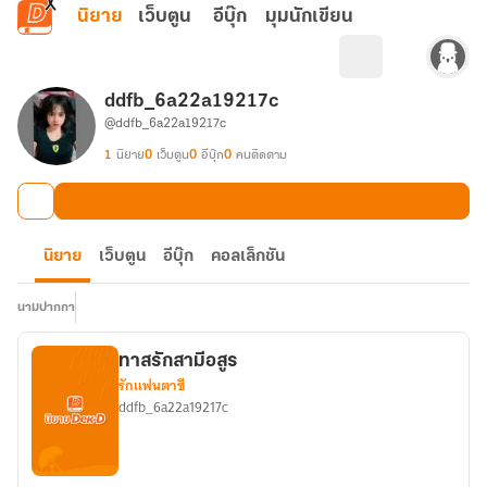
ข้ามไปยังเนื้อหาหลัก
นิยาย
เว็บตูน
อีบุ๊ก
มุมนักเขียน
ddfb_6a22a19217c
@ddfb_6a22a19217c
1
นิยาย
0
เว็บตูน
0
อีบุ๊ก
0
คนติดตาม
นิยาย
เว็บตูน
อีบุ๊ก
คอลเล็กชัน
นามปากกา
ทาสรักสามีอสูร
รักแฟนตาซี
ddfb_6a22a19217c