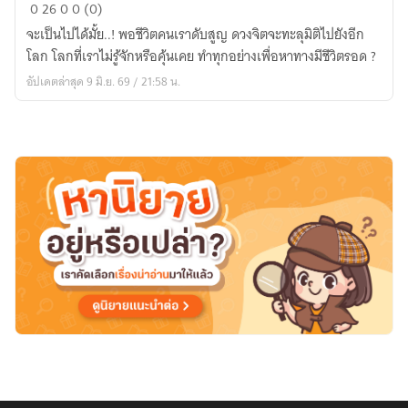
ทาส
0
26
0
0 (0)
รัก
จะเป็นไปได้มั้ย..! พอชีวิตคนเราดับสูญ ดวงจิตจะทะลุมิติไปยังอีก
สามี
โลก โลกที่เราไม่รู้จักหรือคุ้นเคย ทำทุกอย่างเพื่อหาทางมีชีวิตรอด ?
อสูร
อัปเดตล่าสุด 9 มิ.ย. 69 / 21:58 น.