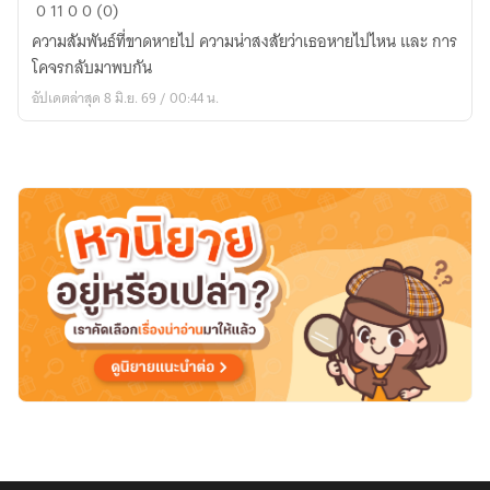
สัญญา
0
11
0
0 (0)
รัก
ความสัมพันธ์ที่ขาดหายไป ความน่าสงสัยว่าเธอหายไปไหน และ การ
18
โคจรกลับมาพบกัน
ปี
อัปเดตล่าสุด 8 มิ.ย. 69 / 00:44 น.