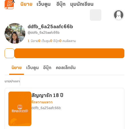
ข้ามไปยังเนื้อหาหลัก
นิยาย
เว็บตูน
อีบุ๊ก
มุมนักเขียน
ddfb_6a25aafc66b
@ddfb_6a25aafc66b
1
นิยาย
0
เว็บตูน
0
อีบุ๊ก
0
คนติดตาม
นิยาย
เว็บตูน
อีบุ๊ก
คอลเล็กชัน
นามปากกา
สัญญารัก 18 ปี
รักหวานแหวว
ddfb_6a25aafc66b