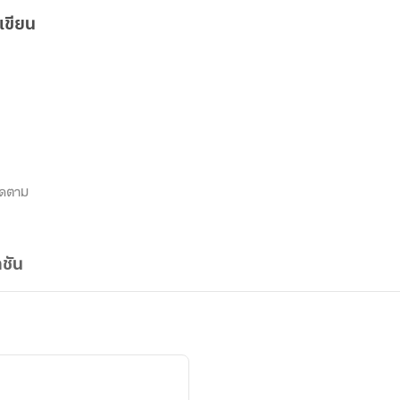
เขียน
ิดตาม
ชัน