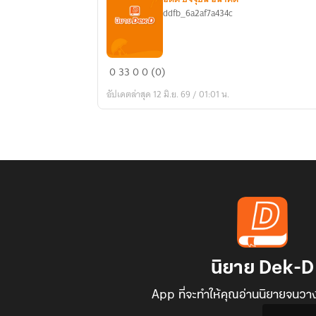
ddfb_6a2af7a434c
เจ็บ
0
33
0
0 (0)
ไม่
อัปเดตล่าสุด 12 มิ.ย. 69 / 01:01 น.
แพ้
กัน
นิยาย Dek-D
App ที่จะทำให้คุณอ่านนิยายจนวาง