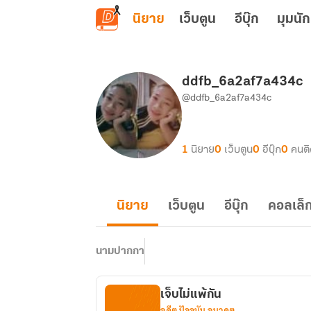
ข้ามไปยังเนื้อหาหลัก
นิยาย
เว็บตูน
อีบุ๊ก
มุมนัก
ddfb_6a2af7a434c
@ddfb_6a2af7a434c
1
นิยาย
0
เว็บตูน
0
อีบุ๊ก
0
คนต
นิยาย
เว็บตูน
อีบุ๊ก
คอลเล็ก
นามปากกา
เจ็บไม่แพ้กัน
อดีต ปัจจุบัน อนาคต