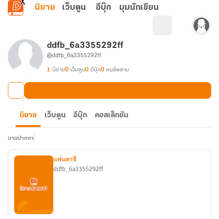
ข้ามไปยังเนื้อหาหลัก
นิยาย
เว็บตูน
อีบุ๊ก
มุมนักเขียน
ddfb_6a3355292ff
@ddfb_6a3355292ff
1
นิยาย
0
เว็บตูน
0
อีบุ๊ก
0
คนติดตาม
นิยาย
เว็บตูน
อีบุ๊ก
คอลเล็กชัน
นามปากกา
แฟนตาซี
ddfb_6a3355292ff